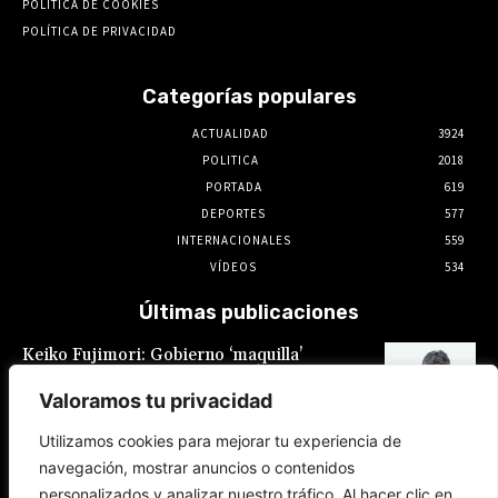
POLÍTICA DE COOKIES
POLÍTICA DE PRIVACIDAD
Categorías populares
ACTUALIDAD
3924
POLITICA
2018
PORTADA
619
DEPORTES
577
INTERNACIONALES
559
VÍDEOS
534
Últimas publicaciones
Keiko Fujimori: Gobierno ‘maquilla’
promesas laborales: Sueldo mínimo
fragmentado y feriados reacomodados
Valoramos tu privacidad
7 de agosto de 2026
Utilizamos cookies para mejorar tu experiencia de
navegación, mostrar anuncios o contenidos
Keiko Fujimori es la que buscó al Gobierno
personalizados y analizar nuestro tráfico. Al hacer clic en
de México para el restablecimiento de