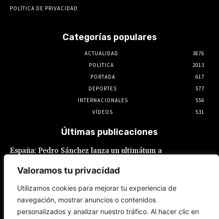
POLÍTICA DE PRIVACIDAD
Categorías populares
ACTUALIDAD
3876
POLITICA
2013
PORTADA
617
DEPORTES
577
INTERNACIONALES
556
VÍDEOS
531
Últimas publicaciones
España: Pedro Sánchez lanza un ultimátum a
Italia por la crisis migratoria en Ceuta
Valoramos tu privacidad
8 de agosto de 2026
Utilizamos cookies para mejorar tu experiencia de
navegación, mostrar anuncios o contenidos
JNE se lava las manos: adelanta que admitirá
personalizados y analizar nuestro tráfico. Al hacer clic en
postulaciones de alcaldes y gobernadores