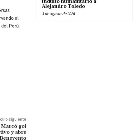
indulto humanitario a
Alejandro Toledo
ersas
3 de agosto de 2026
rvando el
 del Perú.
ículo siguiente
: Marcó gol
tivo y abre
l Benevento