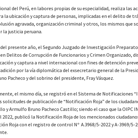
ional del Perú, en labores propias de su especialidad, realiza las a
a la ubicación y captura de personas, implicadas en el delito de tr
colusión agravada, organización criminal y otros, los mismos que s
r la justicia peruana.
 del presente año, el Segundo Juzgado de Investigación Preparato
 en Delitos de Corrupción de Funcionarios y Crimen Organizado, di
ación y captura a nivel internacional con fines de detención preve
adición por la vía diplomática del exsecretario general de la Presid
uno Pacheco y del sobrino del presidente, Fray Vásquez.
nte, el mismo día, se registró en el Sistema de Notificaciones “I
 solicitudes de publicación de “Notificación Roja” de los ciudadan
llo y Armulfo Bruno Pacheco Castillo; siendo el caso que la OIPC
l 2022, publicó la Notificación Roja de los mencionados ciudadan
ción Roja con el registro de control Nº A.3968/5-2022 y A-3969/5-2
nte.