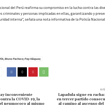
acional del Perú reafirma su compromiso en la lucha contra las div
s criminales y personas implicadas en ellas, garantizando y prese
uridad interna”, señala una nota informativa de la Policía Nacional
OL; Bruno Pacheco; Fray Vásquez;
r
Art
ay inconveniente
Lapadula sigue en racha
ontra la COVID-19, la
en tercer partido consecu
 el neumococo al mismo
al camino al ascenso de