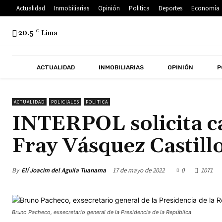
Actualidad
Inmobiliarias
Opinión
Politica
Deportes
Economía
20.5
C
Lima
ACTUALIDAD
INMOBILIARIAS
OPINIÓN
P
ACTUALIDAD
POLICIALES
POLITICA
INTERPOL solicita c
Fray Vásquez Castillo
By
Elí Joacim del Aguila Tuanama
17 de mayo de 2022
0
1071
Bruno Pacheco, exsecretario general de la Presidencia de la República