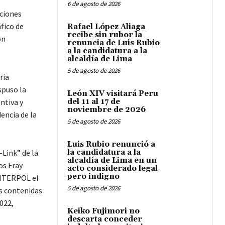
6 de agosto de 2026
cciones
áfico de
Rafael López Aliaga
recibe sin rubor la
on
renuncia de Luis Rubio
a la candidatura a la
alcaldía de Lima
5 de agosto de 2026
ria
spuso la
León XIV visitará Peru
ntiva y
del 11 al 17 de
noviembre de 2026
encia de la
5 de agosto de 2026
Luis Rubio renunció a
-Link” de la
la candidatura a la
alcaldía de Lima en un
os Fray
acto considerado legal
pero indigno
 INTERPOL el
5 de agosto de 2026
os contenidas
022,
Keiko Fujimori no
descarta conceder