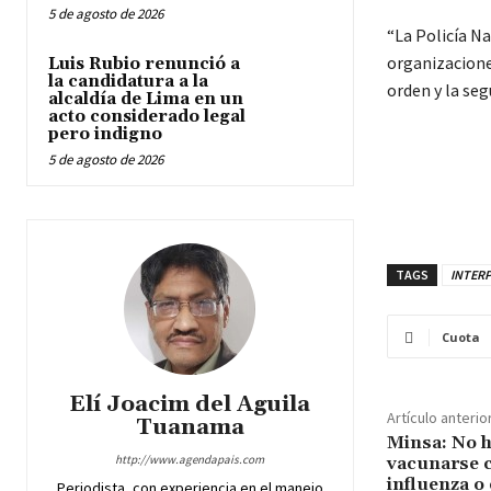
5 de agosto de 2026
“La Policía N
organizacione
Luis Rubio renunció a
la candidatura a la
orden y la seg
alcaldía de Lima en un
acto considerado legal
pero indigno
5 de agosto de 2026
TAGS
INTERP
Cuota
Elí Joacim del Aguila
Artículo anterio
Tuanama
Minsa: No h
http://www.agendapais.com
vacunarse c
influenza o
Periodista, con experiencia en el manejo