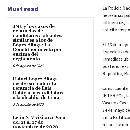
Must read
La Policía Nac
necesarias par
influencias, 
JNE y los casos de
solicitados po
renuncias de
candidatos a alcaldes
similares a los de
El 13 de mayo
López Aliaga: La
Constitución está por
Especializada
encima del
inmediata ubic
reglamento
6 de agosto de 2026
posterior extr
República, Br
Rafael López Aliaga
recibe sin rubor la
Consecuenteme
renuncia de Luis
Rubio a la candidatura
INTERPOL, las
a la alcaldía de Lima
Vásquez Casti
5 de agosto de 2026
14 de mayo de
en la Notifica
León XIV visitará Peru
del 11 al 17 de
respectivame
noviembre de 2026