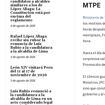
candidatos a alcaldes
MTPE
similares a los de
López Aliaga: La
Constitución está por
encima del
Ministerio de
reglamento
los motivos de
6 de agosto de 2026
horas después 
reemplazo, Fr
Rafael López Aliaga
recibe sin rubor la
hora.
renuncia de Luis
Rubio a la candidatura
a la alcaldía de Lima
Hasta el día 
5 de agosto de 2026
sorpresiva sa
Promoción de
León XIV visitará Peru
del 11 al 17 de
noviembre de 2026
El silencio gu
5 de agosto de 2026
Ministros (PCM
sino que const
Luis Rubio renunció a
gobierno y al 
la candidatura a la
alcaldía de Lima en un
acto considerado legal