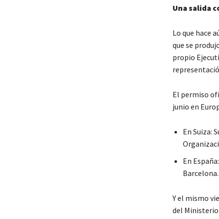
Una salida c
Lo que hace a
que se produj
propio Ejecuti
representació
El permiso of
junio en Euro
En Suiza: S
Organizaci
En España:
Barcelona.
Y el mismo vie
del Ministerio