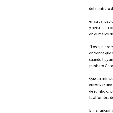
del ministro 
en su calidad 
y personas con
en el marco de
“Los que prom
entiende que e
cuando hay un
ministro Óscar
Que un minist
autorizar una
de rumbo o, pe
la alfombra de
En la función 