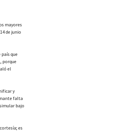
tos mayores
14 de junio
 país que
l, porque
aló el
ificar y
rmante falta
isimular bajo
cortesía; es