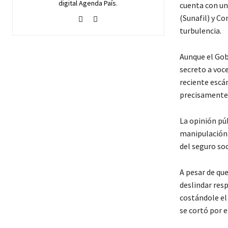
digital Agenda País.
cuenta con un
(Sunafil) y C
turbulencia.
Aunque el Gob
secreto a voc
reciente escán
precisamente
La opinión pú
manipulación d
del seguro so
A pesar de qu
deslindar resp
costándole el
se cortó por e