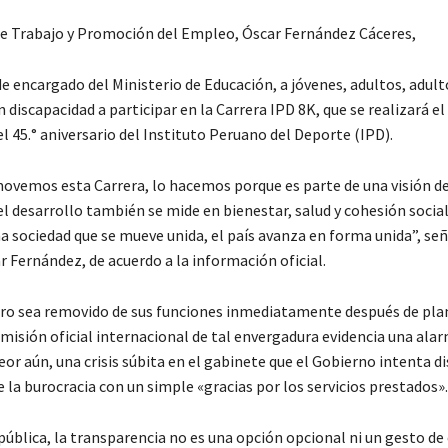
de Trabajo y Promoción del Empleo, Óscar Fernández Cáceres,
de encargado del Ministerio de Educación, a jóvenes, adultos, adul
 discapacidad a participar en la Carrera IPD 8K, que se realizará el 
l 45.° aniversario del Instituto Peruano del Deporte (IPD).
ovemos esta Carrera, lo hacemos porque es parte de una visión de
l desarrollo también se mide en bienestar, salud y cohesión socia
a sociedad que se mueve unida, el país avanza en forma unida”, señ
 Fernández, de acuerdo a la información oficial.
ro sea removido de sus funciones inmediatamente después de plan
 misión oficial internacional de tal envergadura evidencia una ala
or aún, una crisis súbita en el gabinete que el Gobierno intenta d
 la burocracia con un simple «gracias por los servicios prestados».
pública, la transparencia no es una opción opcional ni un gesto de 