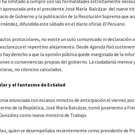
e ha limitado a cumplir con las formalidades estrictamente necesar
 apresurada ante el presidente José María Balcázar del nuevo titu
lacio de Gobierno y la publicación de la Resolución Suprema que ac
rnández, difundida este sábado en el diario oficial
El Peruano
.
actos protocolares, no existe un solo comunicado ni declaración of
 esclarezca el repentino alejamiento. Desde
Agenda País
sostenem
o hay derecho a que la opinión pública quede marginada de la inf
zones o conveniencias propias del gobierno. La ciudadanía merece y
claras, no silencios calculados.
ular y el fantasma de EsSalud
nia anunciada con escasos minutos de anticipación el viernes por 
terino de la República, José María Balcázar, tomó juramento a Fre
González como nuevo ministro de Trabajo.
lez, quien se desempeñaba recientemente como presidente de P