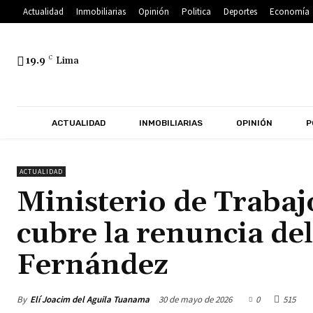
Actualidad
Inmobiliarias
Opinión
Politica
Deportes
Economía
19.9
C
Lima
ACTUALIDAD
INMOBILIARIAS
OPINIÓN
P
ACTUALIDAD
Ministerio de Trabaj
cubre la renuncia de
Fernández
By
Elí Joacim del Aguila Tuanama
30 de mayo de 2026
0
515