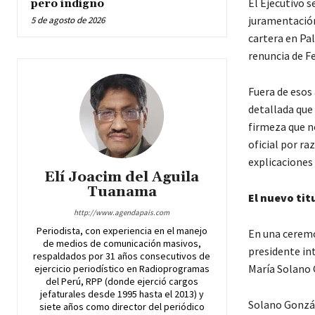
El Ejecutivo s
pero indigno
juramentación
5 de agosto de 2026
cartera en Pa
renuncia de Fe
Fuera de esos 
detallada que
firmeza que n
oficial por ra
explicaciones 
Elí Joacim del Aguila
Tuanama
El nuevo tit
http://www.agendapais.com
Periodista, con experiencia en el manejo
En una ceremo
de medios de comunicación masivos,
presidente in
respaldados por 31 años consecutivos de
María Solano 
ejercicio periodístico en Radioprogramas
del Perú, RPP (donde ejerció cargos
jefaturales desde 1995 hasta el 2013) y
Solano Gonzá
siete años como director del periódico