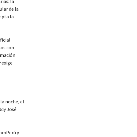
ias: la
lar de la
epta la
icial
os con
ormación
 exige
la noche, el
ddy José
romPerú y