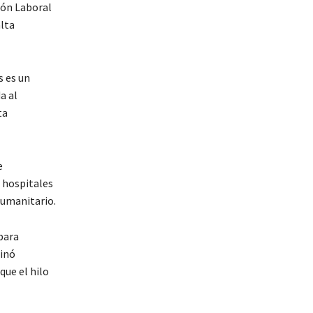
ión Laboral
lta
s es un
a al
ta
e
s hospitales
humanitario.
para
minó
que el hilo