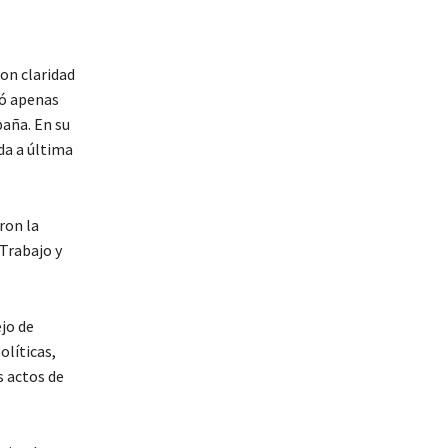
con claridad
zó apenas
paña. En su
da a última
ron la
Trabajo y
ejo de
olíticas,
s actos de