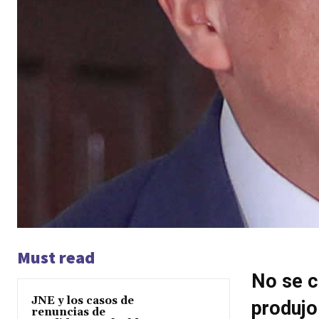
Must read
No se c
JNE y los casos de
produjo
renuncias de