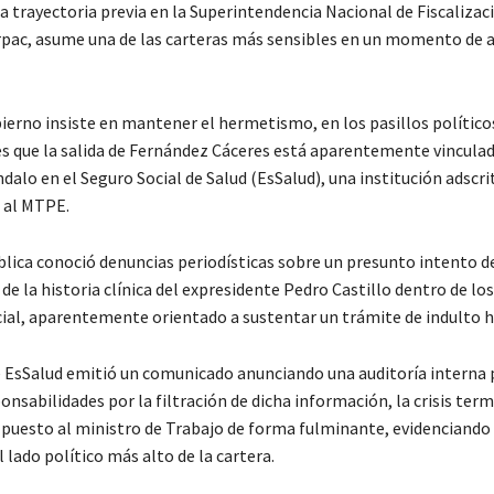
a trayectoria previa en la Superintendencia Nacional de Fiscalizac
orpac, asume una de las carteras más sensibles en un momento de a
ierno insiste en mantener el hermetismo, en los pasillos político
es que la salida de Fernández Cáceres está aparentemente vinculad
dalo en el Seguro Social de Salud (EsSalud), una institución adscri
 al MTPE.
blica conoció denuncias periodísticas sobre un presunto intento d
e la historia clínica del expresidente Pedro Castillo dentro de lo
cial, aparentemente orientado a sustentar un trámite de indulto 
e EsSalud emitió un comunicado anunciando una auditoría interna 
onsabilidades por la filtración de dicha información, la crisis ter
 puesto al ministro de Trabajo de forma fulminante, evidenciando 
l lado político más alto de la cartera.