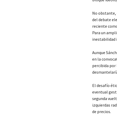
No obstante, 
del debate el
reciente como
Para un amplio
inestabilidad 
Aunque Sánche
en la convoca
percibida por
desmantelaría 
El desafío éti
eventual gest
segunda vuelta
izquierdas ra
de precios.