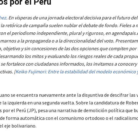
os por el Perú
hez
. En vísperas de una jornada electoral decisiva para el futuro del
 la retórica de campaña suelen nublar el debate de fondo. Fieles a 
n el periodismo independiente, plural y riguroso, en agendapais
arnos a la propaganda o a la direccionalidad del voto. Presenta
co, objetivo y sin concesiones de las dos opciones que compiten por 
desarmando los mitos y evaluando los riesgos reales de cada propu
 se fortalece con ciudadanos informados, los invitamos a conocery 
tivas. [
Keiko Fujimori: Entre la estabilidad del modelo económico y
ruano se encuentra nuevamente ante la disyuntiva de descifrar las 
e la izquierda en una segunda vuelta. Sobre la candidatura de Robe
s por el Perú (JP), pesa una narrativa de demolición política que b
de forma automática con el comunismo ortodoxo o el radicalism
l eje bolivariano.