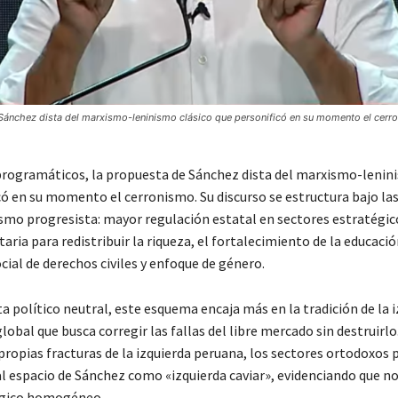
Sánchez dista del marxismo-leninismo clásico que personificó en su momento el cerr
rogramáticos, la propuesta de Sánchez dista del marxismo-lenin
có en su momento el cerronismo. Su discurso se estructura bajo la
smo progresista: mayor regulación estatal en sectores estratégic
aria para redistribuir la riqueza, el fortalecimiento de la educació
ial de derechos civiles y enfoque de género.
ta político neutral, este esquema encaja más en la tradición de la 
obal que busca corregir las fallas del libre mercado sin destruirlo
propias fracturas de la izquierda peruana, los sectores ortodoxos 
al espacio de Sánchez como «izquierda caviar», evidenciando que no
ógico homogéneo.