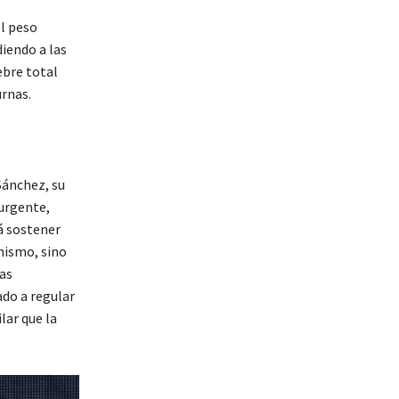
el peso
iendo a las
ebre total
urnas.
Sánchez, su
 urgente,
á sostener
nismo, sino
as
ado a regular
lar que la