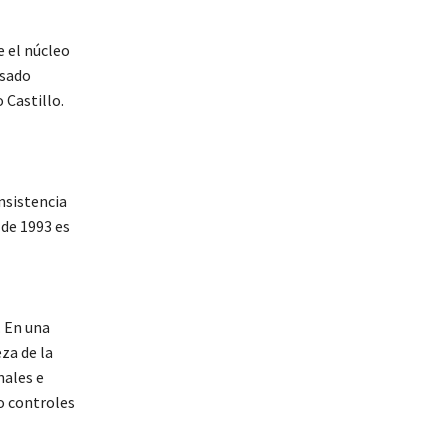
e el núcleo
asado
 Castillo.
nsistencia
 de 1993 es
. En una
za de la
nales e
o controles