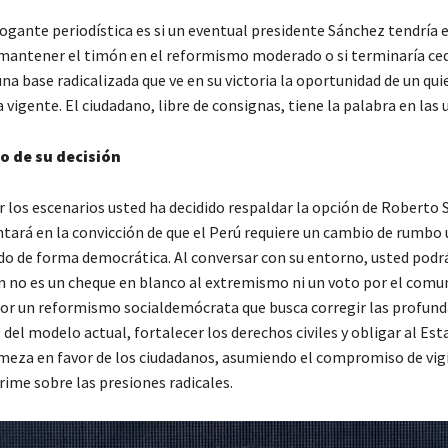
ogante periodística es si un eventual presidente Sánchez tendría 
 mantener el timón en el reformismo moderado o si terminaría ced
na base radicalizada que ve en su victoria la oportunidad de un qui
 vigente. El ciudadano, libre de consignas, tiene la palabra en las 
o de su decisión
r los escenarios usted ha decidido respaldar la opción de Roberto 
ntará en la convicción de que el Perú requiere un cambio de rumbo
do de forma democrática. Al conversar con su entorno, usted podr
ón no es un cheque en blanco al extremismo ni un voto por el comu
or un reformismo socialdemócrata que busca corregir las profund
del modelo actual, fortalecer los derechos civiles y obligar al Est
meza en favor de los ciudadanos, asumiendo el compromiso de vigi
ime sobre las presiones radicales.