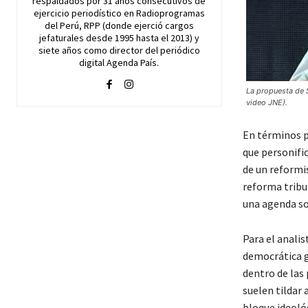
respaldados por 31 años consecutivos de
ejercicio periodístico en Radioprogramas
del Perú, RPP (donde ejerció cargos
jefaturales desde 1995 hasta el 2013) y
siete años como director del periódico
digital Agenda País.
La propuesta de 
video JNE).
En términos p
que personifi
de un reformi
reforma tribut
una agenda soc
Para el analis
democrática gl
dentro de las 
suelen tildar 
bloque ideol