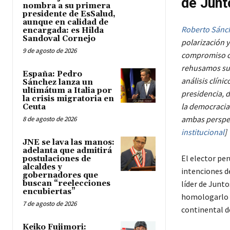
de Junt
nombra a su primera
presidente de EsSalud,
aunque en calidad de
Roberto Sánc
encargada: es Hilda
Sandoval Cornejo
polarización y
9 de agosto de 2026
compromiso co
rehusamos sum
España: Pedro
análisis clíni
Sánchez lanza un
ultimátum a Italia por
presidencia, 
la crisis migratoria en
la democracia
Ceuta
ambas perspec
8 de agosto de 2026
institucional
]
JNE se lava las manos:
adelanta que admitirá
El elector pe
postulaciones de
alcaldes y
intenciones d
gobernadores que
buscan “reelecciones
líder de Junto
encubiertas”
homologarlo 
7 de agosto de 2026
continental de
Keiko Fujimori: