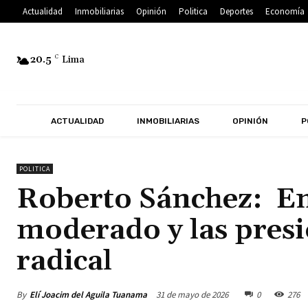
Actualidad
Inmobiliarias
Opinión
Politica
Deportes
Economía
20.5
C
Lima
ACTUALIDAD
INMOBILIARIAS
OPINIÓN
P
POLITICA
Roberto Sánchez: En
moderado y las presi
radical
By
Elí Joacim del Aguila Tuanama
31 de mayo de 2026
0
276