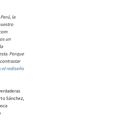
 Perú, la
nuestro
.com
mos un
la
esta. Porque
contrastar
 el rediseño
verdaderas
rto Sánchez,
usca
o