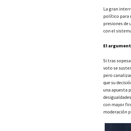
La gran interr
político para
presiones de u
con el sistema
El argument
Si tras sopesa
voto se suste
pero canaliza
que su decisi
una apuesta p
desigualdades 
con mayor fir
moderación pr