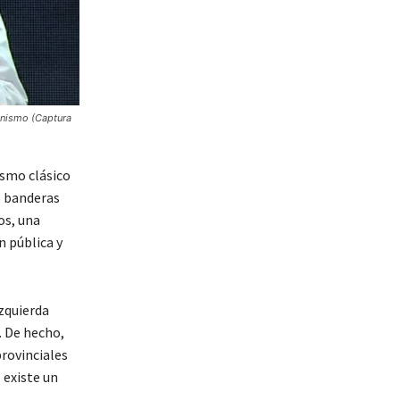
onismo (Captura
ismo clásico
s banderas
os, una
n pública y
izquierda
. De hecho,
provinciales
 existe un