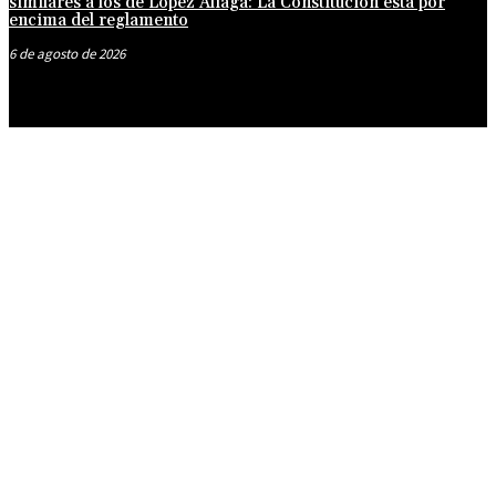
similares a los de López Aliaga: La Constitución está por
encima del reglamento
6 de agosto de 2026