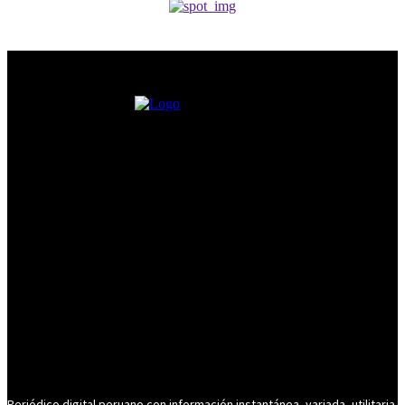
Periódico digital peruano con información instantánea, variada, utilitaria