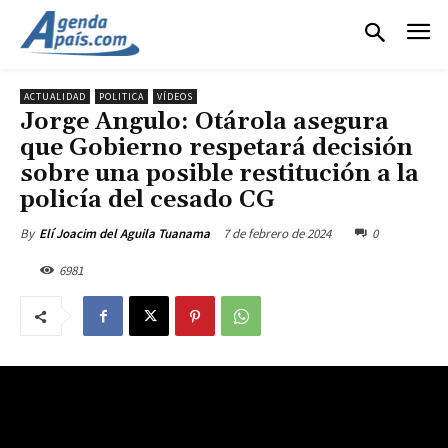
ACTUALIDAD
POLITICA
VÍDEOS
Jorge Angulo: Otárola asegura
que Gobierno respetará decisión
sobre una posible restitución a la
policía del cesado CG
7 de febrero de 2024
0
By
Elí Joacim del Aguila Tuanama
6981