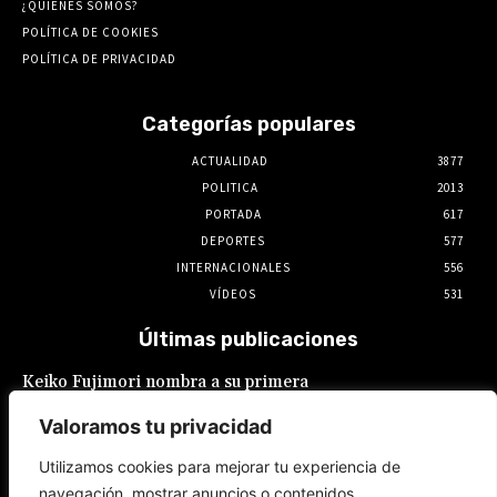
¿QUIENES SOMOS?
POLÍTICA DE COOKIES
POLÍTICA DE PRIVACIDAD
Categorías populares
ACTUALIDAD
3877
POLITICA
2013
PORTADA
617
DEPORTES
577
INTERNACIONALES
556
VÍDEOS
531
Últimas publicaciones
Keiko Fujimori nombra a su primera
presidente de EsSalud, aunque en calidad de
encargada: es Hilda Sandoval Cornejo
Valoramos tu privacidad
9 de agosto de 2026
Utilizamos cookies para mejorar tu experiencia de
navegación, mostrar anuncios o contenidos