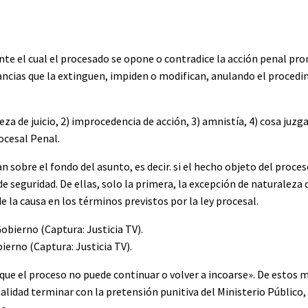
te el cual el procesado se opone o contradice la acción penal pr
stancias que la extinguen, impiden o modifican, anulando el procedi
a de juicio, 2) improcedencia de acción, 3) amnistía, 4) cosa juzgad
ocesal Penal.
 sobre el fondo del asunto, es decir. si el hecho objeto del proces
 seguridad. De ellas, solo la primera, la excepción de naturaleza d
 la causa en los términos previstos por la ley procesal.
ierno (Captura: Justicia TV).
ue el proceso no puede continuar o volver a incoarse». De estos 
lidad terminar con la pretensión punitiva del Ministerio Público, y