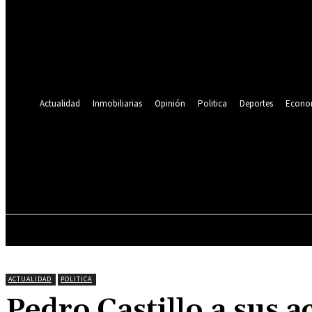
Se te ha enviado una contraseña por correo electrónico.
Recuperación de contraseña
Recupera tu contraseña
tu correo electrónico
Se te ha enviado una contraseña por correo electrónico.
Actualidad
Inmobiliarias
Opinión
Politica
Deportes
Econo
22.2
C
Lima
jueves, agosto 6, 2026
ACTUALIDAD
INMOBILIARIAS
OPINIÓN
ACTUALIDAD
POLITICA
Pedro Castillo a sus a