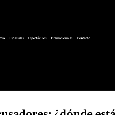
mía
Especiales
Espectáculos
Internacionales
Contacto
POLITICA
DEPORTES
ECONOMÍA
ESPECIALES
cusadores: ¿dónde está