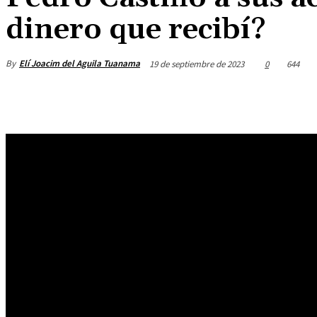
dinero que recibí?
By
Elí Joacim del Aguila Tuanama
19 de septiembre de 2023
0
644