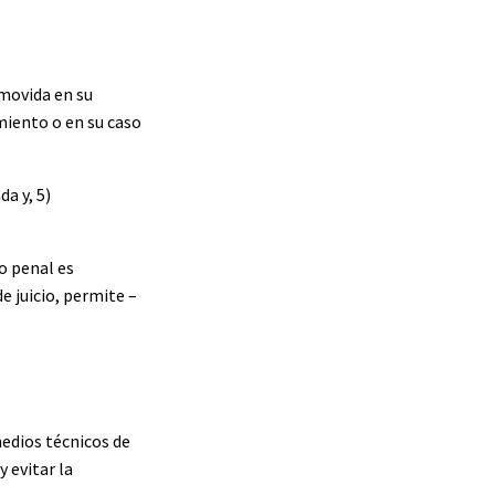
omovida en su
miento o en su caso
a y, 5)
o penal es
e juicio, permite –
medios técnicos de
 evitar la