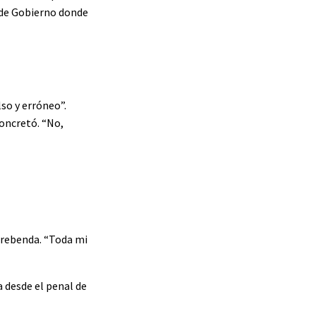
o de Gobierno donde
so y erróneo”.
oncretó. “No,
prebenda. “Toda mi
 desde el penal de