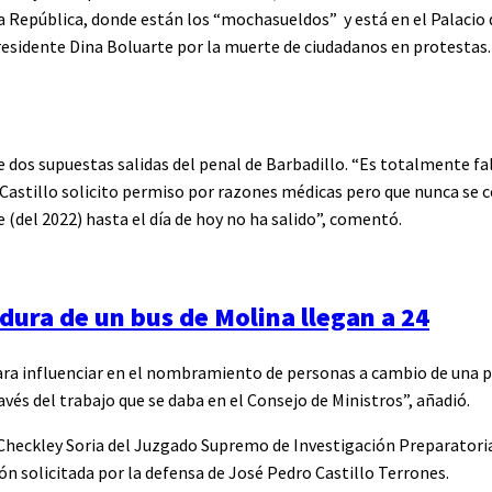
 la República, donde están los “mochasueldos” y está en el Palaci
presidente Dina Boluarte por la muerte de ciudadanos en protestas.
 dos supuestas salidas del penal de Barbadillo. “Es totalmente fal
stillo solicito permiso por razones médicas pero que nunca se c
e (del 2022) hasta el día de hoy no ha salido”, comentó.
adura de un bus de Molina llegan a 24
para influenciar en el nombramiento de personas a cambio de una 
s del trabajo que se daba en el Consejo de Ministros”, añadió.
Checkley Soria del Juzgado Supremo de Investigación Preparatoria
ón solicitada por la defensa de José Pedro Castillo Terrones.