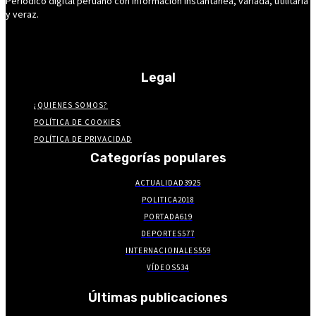
Periódico digital peruano con información instantánea, variada, utilitaria
y veraz.
Legal
¿QUIENES SOMOS?
POLÍTICA DE COOKIES
POLÍTICA DE PRIVACIDAD
Categorías populares
ACTUALIDAD
3925
POLITICA
2018
PORTADA
619
DEPORTES
577
INTERNACIONALES
559
VÍDEOS
534
Últimas publicaciones