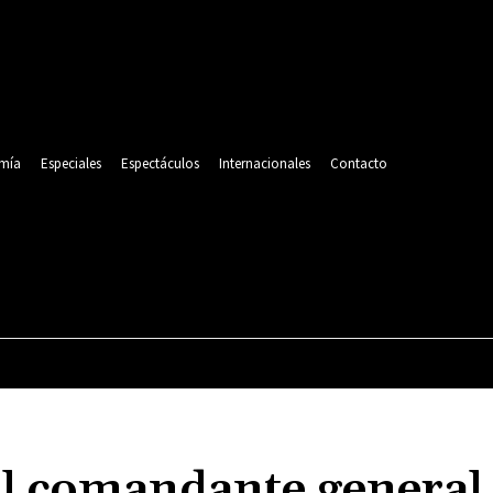
mía
Especiales
Espectáculos
Internacionales
Contacto
POLITICA
DEPORTES
ECONOMÍA
ESPECIALES
al comandante general 