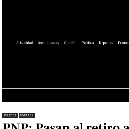
Se te ha enviado una contraseña por correo electrónico.
Recuperación de contraseña
Recupera tu contraseña
tu correo electrónico
Se te ha enviado una contraseña por correo electrónico.
Actualidad
Inmobiliarias
Opinión
Politica
Deportes
Econo
19.9
C
Lima
viernes, agosto 7, 2026
ACTUALIDAD
INMOBILIARIAS
OPINIÓN
POLITICA
PORTADA
PNP: Pasan al retiro 