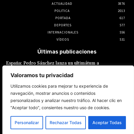
ACTUALIDAD
3876
POLITICA
2013
PORTADA
617
DEPORTES
577
INTERNACIONALES
556
VÍDEOS
531
Últimas publicaciones
España: Pedro Sánchez lanza un ultimátum a
Italia por la crisis migratoria en Ceuta
Valoramos tu privacidad
8 de agosto de 2026
Utilizamos cookies para mejorar tu experiencia de
navegación, mostrar anuncios o contenidos
JNE se lava las manos: adelanta que admitirá
personalizados y analizar nuestro tráfico. Al hacer clic en
postulaciones de alcaldes y gobernadores
que buscan “reelecciones encubiertas”
"Aceptar todo", consientes nuestro uso de cookies.
7 de agosto de 2026
Personalizar
Rechazar Todas
Aceptar Todas