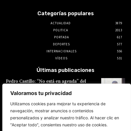
Categorías populares
ACTUALIDAD
3879
POLITICA
2013
PORTADA
617
DEPORTES
577
INTERNACIONALES
556
VÍDEOS
531
Últimas publicaciones
Pedro Castillo: “No está en agenda” del
Gobierno el indulto al expresidente, declaró
Luis Galarreta
Valoramos tu privacidad
10 de agosto de 2026
Utilizamos cookies para mejorar tu experiencia de
navegación, mostrar anuncios o contenidos
Keiko Fujimori ofrece «escudo total» a la
personalizados y analizar nuestro tráfico. Al hacer clic en
Policía Nacional en la lucha contra la
delincuencia
"Aceptar todo", consientes nuestro uso de cookies.
9 de agosto de 2026