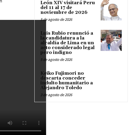
n
León XIV visitará Peru
del 11 al 17 de
noviembre de 2026
5 de agosto de 2026
Luis Rubio renunció a
la candidatura a la
alcaldía de Lima en un
acto considerado legal
pero indigno
5 de agosto de 2026
Keiko Fujimori no
descarta conceder
indulto humanitario a
Alejandro Toledo
3 de agosto de 2026