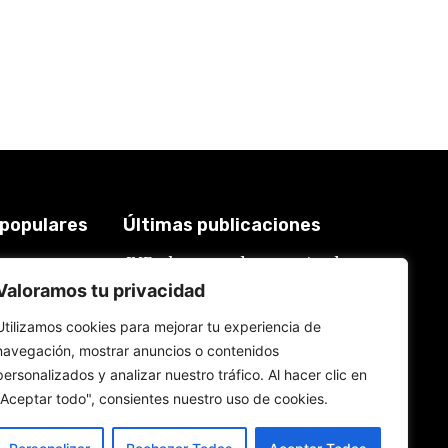
 populares
Últimas publicaciones
JNE y los casos de renuncias de
3921
candidatos a alcaldes similares a
Valoramos tu privacidad
2018
los de López Aliaga: La
Constitución está por encima del
619
Utilizamos cookies para mejorar tu experiencia de
reglamento
577
navegación, mostrar anuncios o contenidos
6 de agosto de 2026
559
personalizados y analizar nuestro tráfico. Al hacer clic en
534
Rafael López Aliaga recibe sin
"Aceptar todo", consientes nuestro uso de cookies.
rubor la renuncia de Luis Rubio
a la candidatura a la alcaldía de
Lima