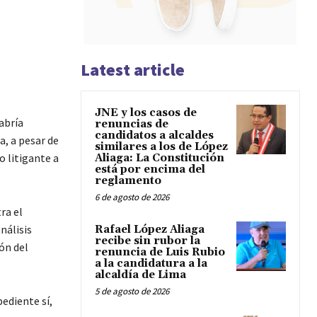
Latest article
JNE y los casos de
abría
renuncias de
candidatos a alcaldes
a, a pesar de
similares a los de López
o litigante a
Aliaga: La Constitución
está por encima del
reglamento
6 de agosto de 2026
ra el
nálisis
Rafael López Aliaga
recibe sin rubor la
ón del
renuncia de Luis Rubio
a la candidatura a la
alcaldía de Lima
5 de agosto de 2026
pediente sí,