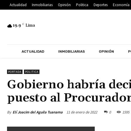
Actualidad
Inmobiliarias
Opinión
Politica
Deportes
Economía
19.9
C
Lima
ACTUALIDAD
INMOBILIARIAS
OPINIÓN
P
PORTADA
POLITICA
Gobierno habría dec
puesto al Procurador
By
Elí Joacim del Aguila Tuanama
11 de enero de 2022
0
1595