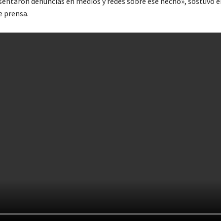
sentaron denuncias en medios y redes sobre ese hecho», sostuvo e
e prensa.