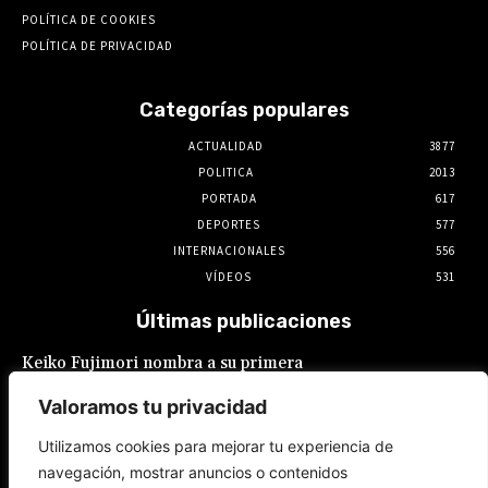
POLÍTICA DE COOKIES
POLÍTICA DE PRIVACIDAD
Categorías populares
ACTUALIDAD
3877
POLITICA
2013
PORTADA
617
DEPORTES
577
INTERNACIONALES
556
VÍDEOS
531
Últimas publicaciones
Keiko Fujimori nombra a su primera
presidente de EsSalud, aunque en calidad de
encargada: es Hilda Sandoval Cornejo
Valoramos tu privacidad
9 de agosto de 2026
Utilizamos cookies para mejorar tu experiencia de
navegación, mostrar anuncios o contenidos
España: Pedro Sánchez lanza un ultimátum a