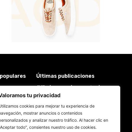
 populares
Últimas publicaciones
JNE y los casos de renuncias de
3921
candidatos a alcaldes similares a
2018
Valoramos tu privacidad
los de López Aliaga: La
Constitución está por encima del
619
reglamento
Utilizamos cookies para mejorar tu experiencia de
577
6 de agosto de 2026
navegación, mostrar anuncios o contenidos
559
personalizados y analizar nuestro tráfico. Al hacer clic en
534
Rafael López Aliaga recibe sin
"Aceptar todo", consientes nuestro uso de cookies.
rubor la renuncia de Luis Rubio