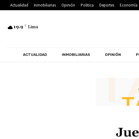
Actualidad
Inmobiliarias
Opinión
Politica
Deportes
Economía
19.9
C
Lima
ACTUALIDAD
INMOBILIARIAS
OPINIÓN
P
Jue