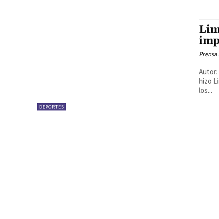
Lim
imp
Prensa
Autor: Ubaldo Villa
hizo L
los...
DEPORTES