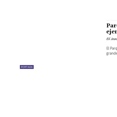
Par
eje
Elí Joa
El Par
grande
PORTADA