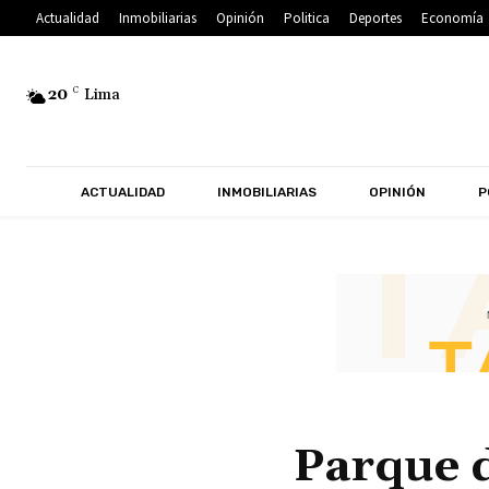
Actualidad
Inmobiliarias
Opinión
Politica
Deportes
Economía
20
C
Lima
ACTUALIDAD
INMOBILIARIAS
OPINIÓN
P
Parque 