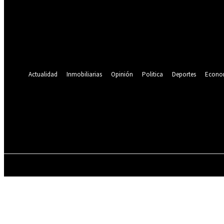
Se te ha enviado una contraseña por correo electrónico.
Recuperación de contraseña
Recupera tu contraseña
tu correo electrónico
Se te ha enviado una contraseña por correo electrónico.
Actualidad
Inmobiliarias
Opinión
Politica
Deportes
Econo
21.6
C
Lima
miércoles, agosto 5, 2026
ACTUALIDAD
INMOBILIARIAS
OPINIÓN