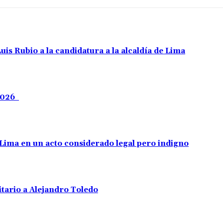
uis Rubio a la candidatura a la alcaldía de Lima
 2026
e Lima en un acto considerado legal pero indigno
tario a Alejandro Toledo