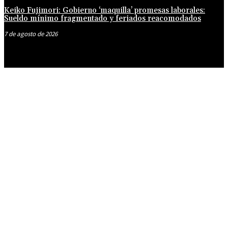
Keiko Fujimori: Gobierno ‘maquilla’ promesas laborales:
Sueldo mínimo fragmentado y feriados reacomodados
7 de agosto de 2026