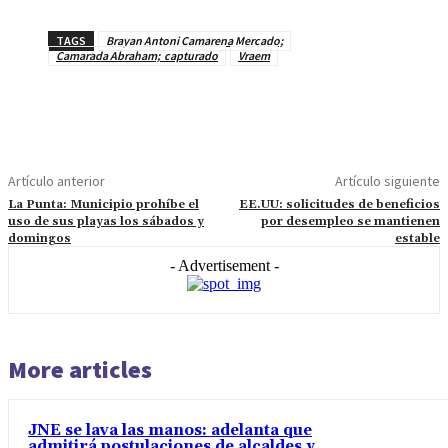
TAGS
Brayan Antoni Camarena Mercado;
Camarada Abraham; capturado
Vraem
Artículo anterior
Artículo siguiente
La Punta: Municipio prohíbe el
EE.UU: solicitudes de beneficios
uso de sus playas los sábados y
por desempleo se mantienen
domingos
estable
- Advertisement -
More articles
JNE se lava las manos: adelanta que
admitirá postulaciones de alcaldes y