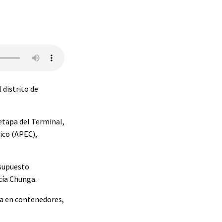
 distrito de
 etapa del Terminal,
ico (APEC),
esupuesto
cía Chunga.
ga en contenedores,