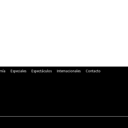
mía
Especiales
Espectáculos
Internacionales
Contacto
POLITICA
DEPORTES
ECONOMÍA
ESPECIALES