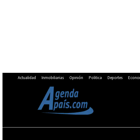
Actualidad
Inmobiliarias
Opinión
Politica
Deportes
Econo
20.5
C
Lima
miércoles, agosto 5, 2026
ACTUALIDAD
INMOBILIARIAS
OPINIÓN