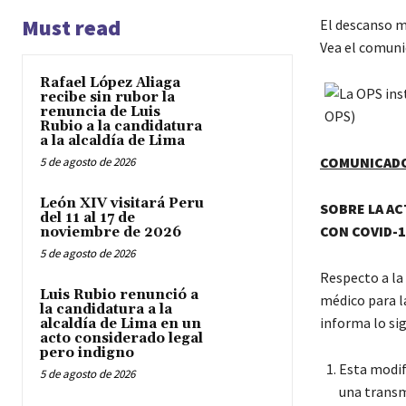
Must read
El descanso m
Vea el comunic
Rafael López Aliaga
recibe sin rubor la
renuncia de Luis
Rubio a la candidatura
a la alcaldía de Lima
COMUNICADO 
5 de agosto de 2026
León XIV visitará Peru
SOBRE LA AC
del 11 al 17 de
CON COVID-1
noviembre de 2026
5 de agosto de 2026
Respecto a la 
Luis Rubio renunció a
médico para l
la candidatura a la
informa lo sig
alcaldía de Lima en un
acto considerado legal
pero indigno
Esta modifi
5 de agosto de 2026
una transmi