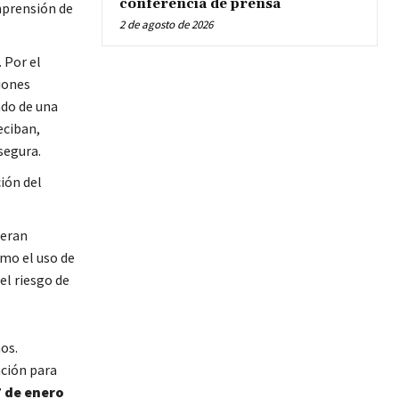
conferencia de prensa
mprensión de
2 de agosto de 2026
 Por el
iones
ado de una
eciban,
segura.
ión del
ieran
mo el uso de
el riesgo de
os.
nción para
enero