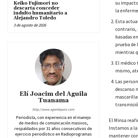
su impacto
Keiko Fujimori no
descarta conceder
la enferme
indulto humanitario a
Alejandro Toledo
Esta actual
3 de agosto de 2026
contrario,
basadas en 
prueba de 
mientras q
El médico 
mismo, ate
Las person
descanso m
Elí Joacim del Aguila
mascarillas
Tuanama
transmisió
http://www.agendapais.com
Periodista, con experiencia en el manejo
El Minsa reaf
de medios de comunicación masivos,
Instamos a la
respaldados por 31 años consecutivos de
ejercicio periodístico en Radioprogramas
mantener cont