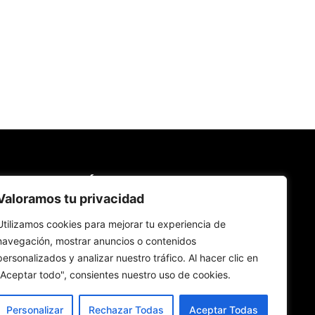
 populares
Últimas publicaciones
Valoramos tu privacidad
Rafael López Aliaga recibe sin
3920
rubor la renuncia de Luis Rubio
Utilizamos cookies para mejorar tu experiencia de
2018
a la candidatura a la alcaldía de
navegación, mostrar anuncios o contenidos
Lima
619
personalizados y analizar nuestro tráfico. Al hacer clic en
5 de agosto de 2026
577
"Aceptar todo", consientes nuestro uso de cookies.
559
León XIV visitará Peru del 11 al
534
17 de noviembre de 2026
Personalizar
Rechazar Todas
Aceptar Todas