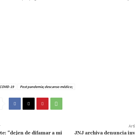
 COVID-19
Post pandemia; descanso médico;
r
Art
te: “dejen de difamar a mi
JNJ archiva denuncia in