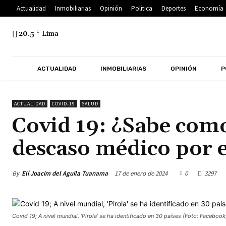
Actualidad
Inmobiliarias
Opinión
Politica
Deportes
Economía
20.5
C
Lima
ACTUALIDAD
INMOBILIARIAS
OPINIÓN
P
ACTUALIDAD
COVID-19
SALUD
Covid 19: ¿Sabe como
descaso médico por 
By
Elí Joacim del Aguila Tuanama
17 de enero de 2024
0
3297
Covid 19; A nivel mundial, 'Pirola' se ha identificado en 30 países (Foto: Facebook