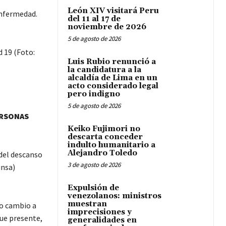
León XIV visitará Peru
enfermedad.
del 11 al 17 de
noviembre de 2026
5 de agosto de 2026
Luis Rubio renunció a
la candidatura a la
alcaldía de Lima en un
acto considerado legal
pero indigno
5 de agosto de 2026
ERSONAS
Keiko Fujimori no
descarta conceder
indulto humanitario a
Alejandro Toledo
 del descanso
3 de agosto de 2026
insa)
Expulsión de
venezolanos: ministros
muestran
vo cambio a
imprecisiones y
gue presente,
generalidades en