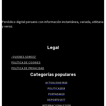
Periódico digital peruano con información instantánea, variada, utilitaria
y veraz.
Legal
¿QUIENES SOMOS?
POLÍTICA DE COOKIES
POLÍTICA DE PRIVACIDAD
Categorías populares
ACTUALIDAD
3920
POLITICA
2018
PORTADA
619
DEPORTES
577
INTERNACIONALES
559