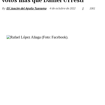
votos más que Daniel Urresti
4 de octubre de 2022
0
1061
By
Elí Joacim del Aguila Tuanama