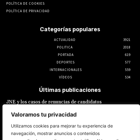
POLÍTICA DE COOKIES
POLÍTICA DE PRIVACIDAD
Categorías populares
ACTUALIDAD
3921
POLITICA
2018
PORTADA
619
DEPORTES
577
INTERNACIONALES
559
VÍDEOS
534
Últimas publicaciones
JNE y los casos de renuncias de candidatos
a alcaldes similares a los de López Aliaga: La
Constitución está por encima del reglamento
Valoramos tu privacidad
6 de agosto de 2026
Utilizamos cookies para mejorar tu experiencia de
navegación, mostrar anuncios o contenidos
Rafael López Aliaga recibe sin rubor la