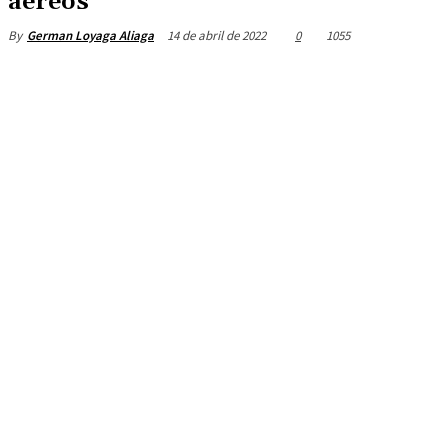
aéreos
14 de abril de 2022
0
1055
By
German Loyaga Aliaga