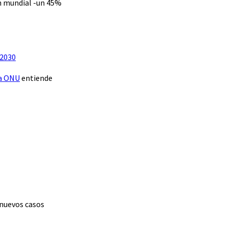
ón mundial -un 45%
 2030
la ONU
entiende
 nuevos casos