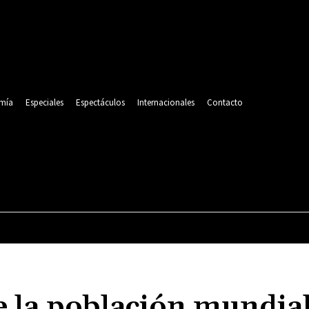
mía
Especiales
Espectáculos
Internacionales
Contacto
POLITICA
DEPORTES
ECONOMÍA
ESPECIALES
e la población mundia