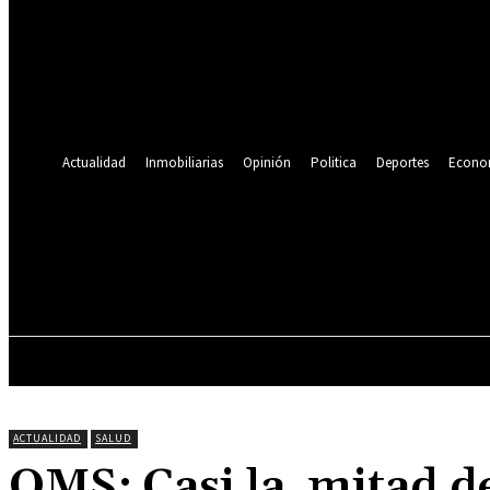
Se te ha enviado una contraseña por correo electrónico.
Recuperación de contraseña
Recupera tu contraseña
tu correo electrónico
Se te ha enviado una contraseña por correo electrónico.
Actualidad
Inmobiliarias
Opinión
Politica
Deportes
Econo
19.9
C
Lima
viernes, agosto 7, 2026
ACTUALIDAD
INMOBILIARIAS
OPINIÓN
ACTUALIDAD
SALUD
OMS: Casi la mitad d