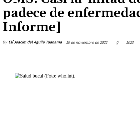
padece de enfermedad
Informe]
By
Elí Joacim del Aguila Tuanama
19 de noviembre de 2022
0
1023