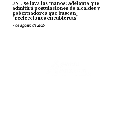
JNE se lava las manos: adelanta que
admitirá postulaciones de alcaldes y
gobernadores que buscan
“reelecciones encubiertas”
7 de agosto de 2026
Periódico digital peruano con información instantánea, variada,
utilitaria y veraz.
Legal
¿QUIENES SOMOS?
POLÍTICA DE COOKIES