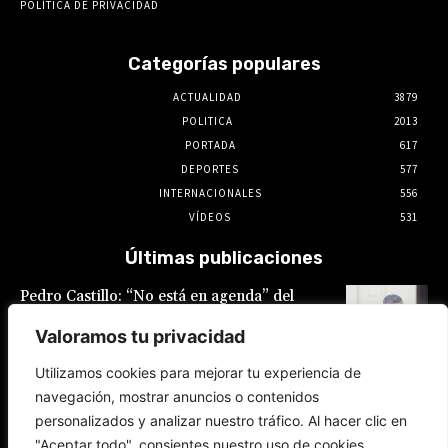
POLÍTICA DE PRIVACIDAD
Categorías populares
ACTUALIDAD
3879
POLITICA
2013
PORTADA
617
DEPORTES
577
INTERNACIONALES
556
VÍDEOS
531
Últimas publicaciones
Pedro Castillo: “No está en agenda” del
Gobierno el indulto al expresidente, declaró
Luis Galarreta
Valoramos tu privacidad
10 de agosto de 2026
Utilizamos cookies para mejorar tu experiencia de
navegación, mostrar anuncios o contenidos
Keiko Fujimori ofrece «escudo total» a la
personalizados y analizar nuestro tráfico. Al hacer clic en
Policía Nacional en la lucha contra la
delincuencia
"Aceptar todo", consientes nuestro uso de cookies.