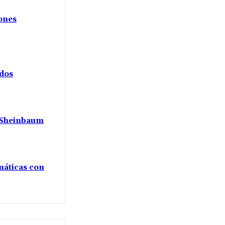
iones
ados
a Sheinbaum
máticas con