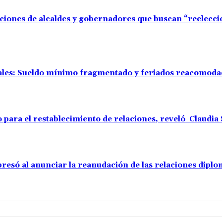
aciones de alcaldes y gobernadores que buscan “reelecc
rales: Sueldo mínimo fragmentado y feriados reacomod
o para el restablecimiento de relaciones, reveló Claudi
resó al anunciar la reanudación de las relaciones diplo