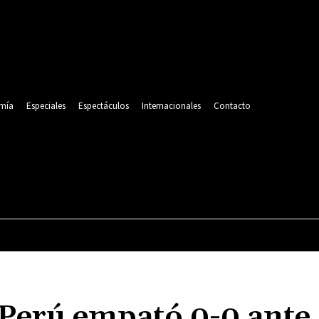
mía
Especiales
Espectáculos
Internacionales
Contacto
POLITICA
DEPORTES
ECONOMÍA
ESPECIALES
 Perú empató 0-0 ante