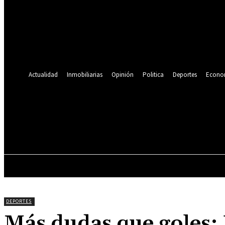
Se te ha enviado una contraseña por correo electrónico.
Recuperación de contraseña
Recupera tu contraseña
tu correo electrónico
Se te ha enviado una contraseña por correo electrónico.
Actualidad
Inmobiliarias
Opinión
Politica
Deportes
Econo
19.9
C
Lima
sábado, agosto 8, 2026
ACTUALIDAD
INMOBILIARIAS
OPINIÓN
DEPORTES
Más dudas que goles: