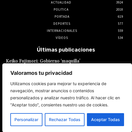
ACTUALIDAD
3924
POLITICA
2018
PORTADA
619
DEPORTES
577
INTERNACIONALES
559
VÍDEOS
534
Últimas publicaciones
Keiko Fujimori: Gobierno ‘maquilla’
promesas laborales: Sueldo mínimo
fragmentado y feriados reacomodados
Valoramos tu privacidad
7 de agosto de 2026
Utilizamos cookies para mejorar tu experiencia de
navegación, mostrar anuncios o contenidos
Keiko Fujimori es la que buscó al Gobierno
personalizados y analizar nuestro tráfico. Al hacer clic en
de México para el restablecimiento de
relaciones, reveló Claudia Sheinbaum
"Aceptar todo", consientes nuestro uso de cookies.
7 de agosto de 2026
Personalizar
Rechazar Todas
Aceptar Todas