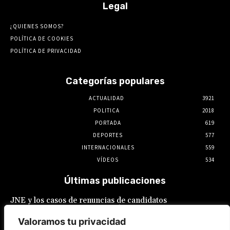
Legal
¿QUIENES SOMOS?
POLÍTICA DE COOKIES
POLÍTICA DE PRIVACIDAD
Categorías populares
ACTUALIDAD
3921
POLITICA
2018
PORTADA
619
DEPORTES
577
INTERNACIONALES
559
VÍDEOS
534
Últimas publicaciones
JNE y los casos de renuncias de candidatos
a alcaldes similares a los de López Aliaga: La
Constitución está por encima del reglamento
Valoramos tu privacidad
6 de agosto de 2026