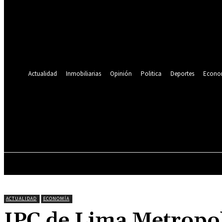
Se te ha enviado una contraseña por correo electrónico.
Recuperación de contraseña
Recupera tu contraseña
tu correo electrónico
Se te ha enviado una contraseña por correo electrónico.
Actualidad
Inmobiliarias
Opinión
Politica
Deportes
Econo
21.4
C
Lima
sábado, agosto 8, 2026
ACTUALIDAD
INMOBILIARIAS
OPINIÓN
ACTUALIDAD
ECONOMÍA
IPC de Lima Metropoli