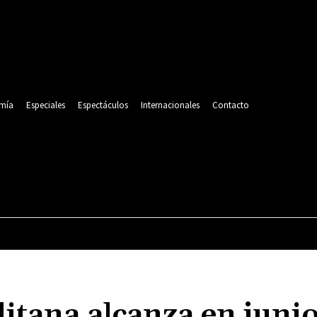
mía
Especiales
Espectáculos
Internacionales
Contacto
POLITICA
DEPORTES
ECONOMÍA
ESPECIALES
tana alcanza en junio