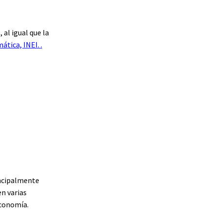
 al igual que la
ática, INEI. .
incipalmente
en varias
economía.