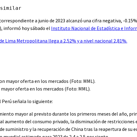
similar
orrespondiente a junio de 2023 alcanzó una cifra negativa, -0.15%,
), informó hoy sábado el
Instituto Nacional de Estadística e Inform
 de Lima Metropolitana llega a 2,52% y a nivel nacional 2,81%.
n mayor oferta en los mercados (Foto: MML).
 Perú señala lo siguiente:
miento mayor al previsto durante los primeros meses del año, pr
e al aumento del consumo privado, la disminución de restricciones 
e suministro y la recuperación de China tras la reapertura de su 
o mundial estimado para 2023 de 2,4 a 2,5 por ciento.