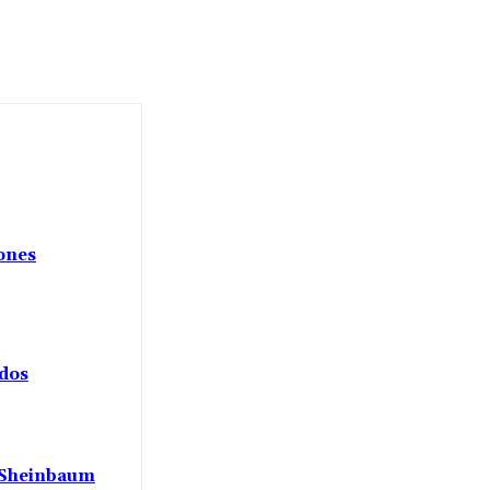
iones
ados
a Sheinbaum