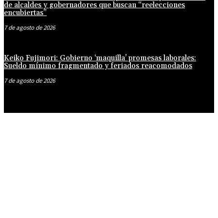
de alcaldes y gobernadores que buscan “reelecciones
encubiertas”
7 de agosto de 2026
Keiko Fujimori: Gobierno ‘maquilla’ promesas laborales:
Sueldo mínimo fragmentado y feriados reacomodados
7 de agosto de 2026