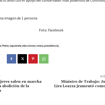
atro años con el apoyo del conservador más poderoso de Colombia
Foto: Facebook
 Petro; izquierda; elecciones; votos; presidencia;
r
Art
jeres salen en marcha
Ministro de Trabajo: 
a abolición de la
Lira Loayza jramentó como 
n