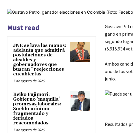
Must read
Gustavo Petro
ganó en primer
segundo lugar
JNE se lava las manos:
(5.915.934 vot
adelanta que admitirá
postulaciones de
alcaldes y
Ambos candida
gobernadores que
buscan “reelecciones
uno de los vo
encubiertas”
junio.
7 de agosto de 2026
Keiko Fujimori:
Gobierno ‘maquilla’
promesas laborales:
Sueldo mínimo
fragmentado y
feriados
reacomodados
Resultados pr
7 de agosto de 2026