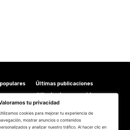
 populares
Últimas publicaciones
JNE se lava las manos: adelanta
3925
que admitirá postulaciones de
Valoramos tu privacidad
2018
alcaldes y gobernadores que
buscan “reelecciones
619
Utilizamos cookies para mejorar tu experiencia de
encubiertas”
577
navegación, mostrar anuncios o contenidos
7 de agosto de 2026
559
personalizados y analizar nuestro tráfico. Al hacer clic en
534