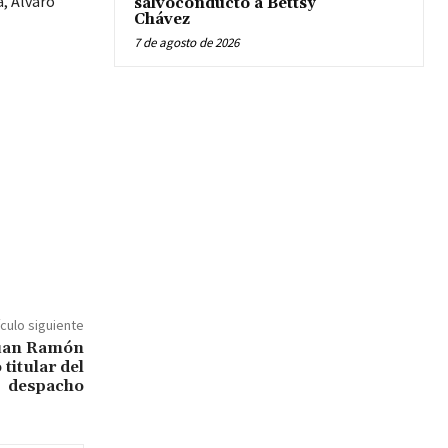
, Álvaro
salvoconducto a Bettsy
Chávez
7 de agosto de 2026
ículo siguiente
Juan Ramón
titular del
despacho