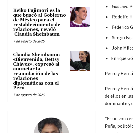
Gustavo Pe
Keiko Fujimori es la
que buscó al Gobierno
Rodolfo He
de México para el
restablecimiento de
Federico G
relaciones, reveló
Claudia Sheinbaum
Sergio Faja
7 de agosto de 2026
John Milto
Claudia Sheinbaum:
Enrique Gó
«Bienvenida, Bettsy
Chávez», expresó al
anunciar la
Petro y Hern
reanudación de las
relaciones
diplomáticas con el
Perú
Petro y Herná
7 de agosto de 2026
de ellos en la
dominante y 
“Es un voto en
Peña, politól