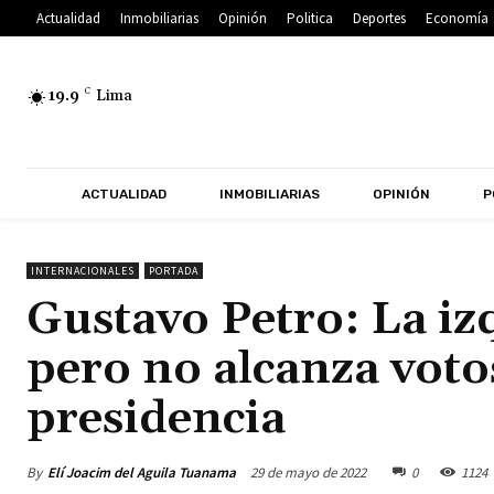
Actualidad
Inmobiliarias
Opinión
Politica
Deportes
Economía
19.9
C
Lima
ACTUALIDAD
INMOBILIARIAS
OPINIÓN
P
INTERNACIONALES
PORTADA
Gustavo Petro: La iz
pero no alcanza votos
presidencia
By
Elí Joacim del Aguila Tuanama
29 de mayo de 2022
0
1124