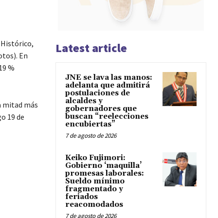
Histórico,
Latest article
otos). En
,19 %
JNE se lava las manos:
adelanta que admitirá
postulaciones de
alcaldes y
a mitad más
gobernadores que
go 19 de
buscan “reelecciones
encubiertas”
7 de agosto de 2026
Keiko Fujimori:
Gobierno ‘maquilla’
promesas laborales:
Sueldo mínimo
fragmentado y
feriados
reacomodados
7 de agosto de 2026