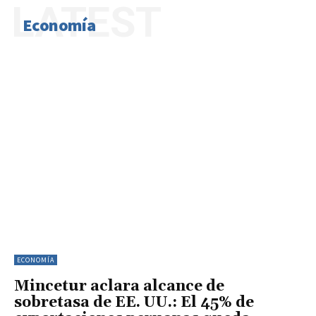
LATEST
Economía
ECONOMÍA
Mincetur aclara alcance de
sobretasa de EE. UU.: El 45% de