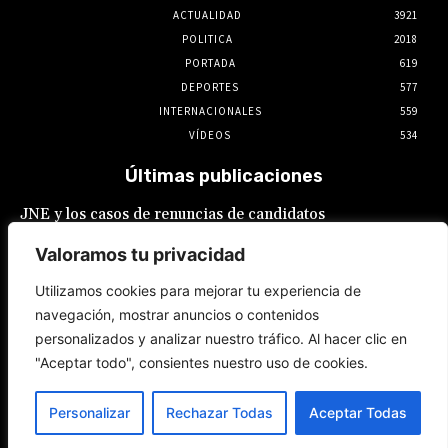
ACTUALIDAD
3921
POLITICA
2018
PORTADA
619
DEPORTES
577
INTERNACIONALES
559
VÍDEOS
534
Últimas publicaciones
JNE y los casos de renuncias de candidatos
a alcaldes similares a los de López Aliaga: La
Constitución está por encima del reglamento
Valoramos tu privacidad
6 de agosto de 2026
Utilizamos cookies para mejorar tu experiencia de
navegación, mostrar anuncios o contenidos
Rafael López Aliaga recibe sin rubor la
personalizados y analizar nuestro tráfico. Al hacer clic en
renuncia de Luis Rubio a la candidatura a la
alcaldía de Lima
"Aceptar todo", consientes nuestro uso de cookies.
5 de agosto de 2026
Personalizar
Rechazar Todas
Aceptar Todas