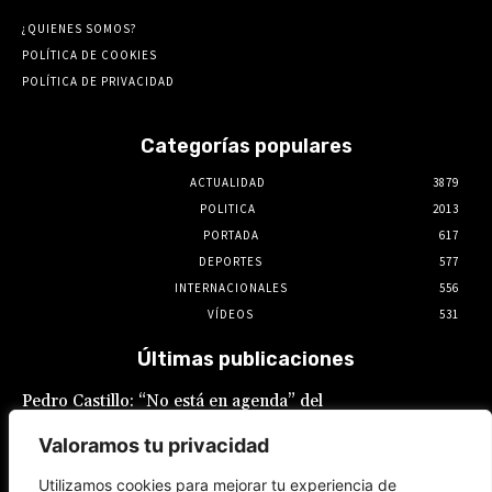
¿QUIENES SOMOS?
POLÍTICA DE COOKIES
POLÍTICA DE PRIVACIDAD
Categorías populares
ACTUALIDAD
3879
POLITICA
2013
PORTADA
617
DEPORTES
577
INTERNACIONALES
556
VÍDEOS
531
Últimas publicaciones
Pedro Castillo: “No está en agenda” del
Gobierno el indulto al expresidente, declaró
Luis Galarreta
Valoramos tu privacidad
10 de agosto de 2026
Utilizamos cookies para mejorar tu experiencia de