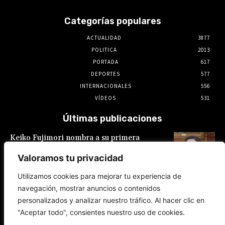
Categorías populares
ACTUALIDAD
3877
POLITICA
2013
PORTADA
617
DEPORTES
577
INTERNACIONALES
556
VÍDEOS
531
Últimas publicaciones
Keiko Fujimori nombra a su primera
presidente de EsSalud, aunque en calidad de
encargada: es Hilda Sandoval Cornejo
Valoramos tu privacidad
9 de agosto de 2026
Utilizamos cookies para mejorar tu experiencia de
navegación, mostrar anuncios o contenidos
España: Pedro Sánchez lanza un ultimátum a
personalizados y analizar nuestro tráfico. Al hacer clic en
Italia por la crisis migratoria en Ceuta
"Aceptar todo", consientes nuestro uso de cookies.
8 de agosto de 2026