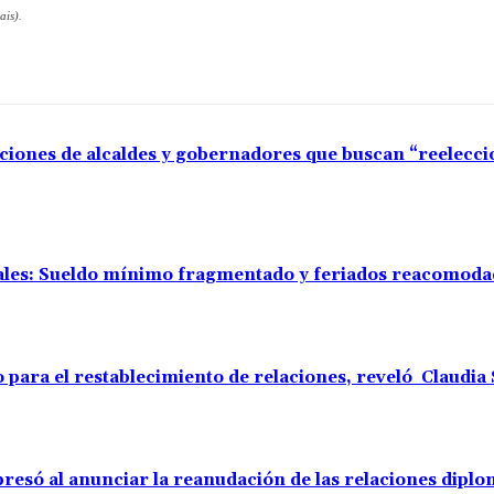
ais).
aciones de alcaldes y gobernadores que buscan “reelecc
rales: Sueldo mínimo fragmentado y feriados reacomod
o para el restablecimiento de relaciones, reveló Claudi
resó al anunciar la reanudación de las relaciones diplo