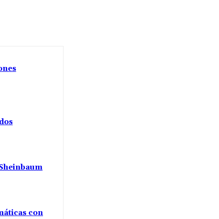
iones
ados
a Sheinbaum
máticas con