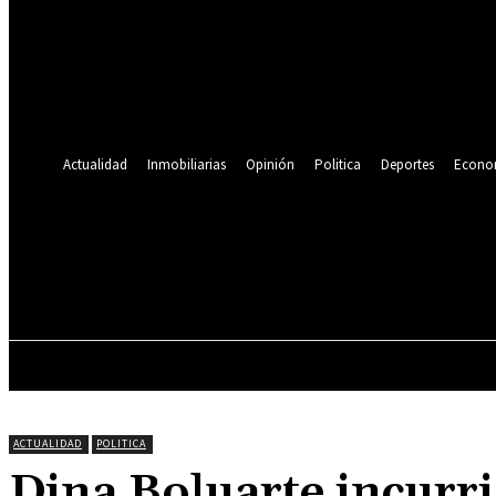
Se te ha enviado una contraseña por correo electrónico.
Recuperación de contraseña
Recupera tu contraseña
tu correo electrónico
Se te ha enviado una contraseña por correo electrónico.
Actualidad
Inmobiliarias
Opinión
Politica
Deportes
Econo
19.9
C
Lima
sábado, agosto 8, 2026
ACTUALIDAD
INMOBILIARIAS
OPINIÓN
ACTUALIDAD
POLITICA
Dina Boluarte incurri