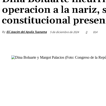
operacion a la nariz,
constitucional prese
By
Elí Joacim del Aguila Tuanama
5 de diciembre de 2024
0
814