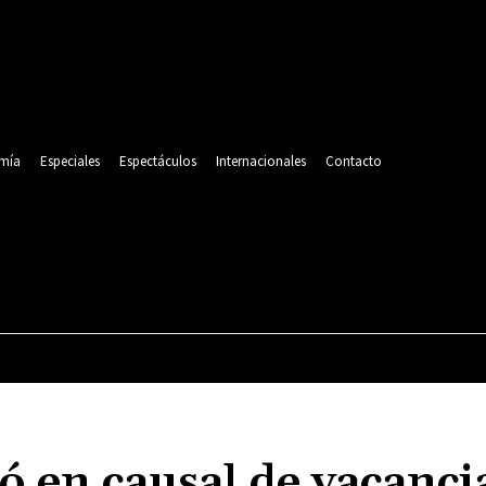
mía
Especiales
Espectáculos
Internacionales
Contacto
POLITICA
DEPORTES
ECONOMÍA
ESPECIALES
ó en causal de vacanci