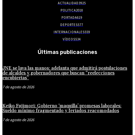
ACTUALIDAD
3925
POLITICA
2018
PORTADA
619
DEPORTES
577
INTERNACIONALES
559
VÍDEOS
534
Últimas publicaciones
JNE se lava las manos: adelanta que admitirá postulaciones
de alcaldes y gobernadores que buscan “reelecciones
encubiertas”
7 de agosto de 2026
Keiko Fujimori: Gobierno ‘maquilla’ promesas laborales:
Sueldo mínimo fragmentado y feriados reacomodados
7 de agosto de 2026