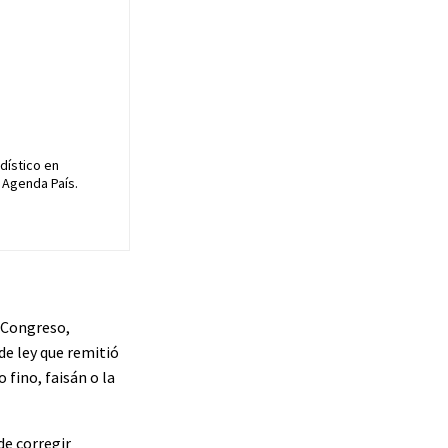
dístico en
 Agenda País.
l Congreso,
de ley que remitió
 fino, faisán o la
de corregir