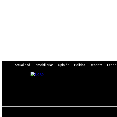
Actualidad
Inmobiliarias
Opinión
Politica
Deportes
Econo
19.9
C
Lima
sábado, agosto 8, 2026
ACTUALIDAD
INMOBILIARIAS
OPINIÓN