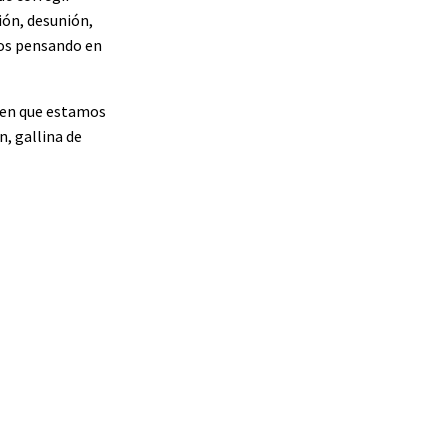
ión, desunión,
mos pensando en
o en que estamos
n, gallina de