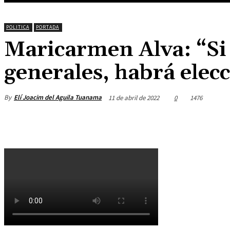
POLITICA
PORTADA
Maricarmen Alva: “Si 
generales, habrá elec
By
Elí Joacim del Aguila Tuanama
11 de abril de 2022
0
1476