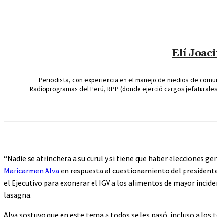
Elí Joac
Periodista, con experiencia en el manejo de medios de comun
Radioprogramas del Perú, RPP (donde ejerció cargos jefaturales 
“Nadie se atrinchera a su curul y si tiene que haber elecciones g
Maricarmen Alva
en respuesta al cuestionamiento del presidente 
el Ejecutivo para exonerar el IGV a los alimentos de mayor inciden
lasagna.
Alva sostuvo que en este tema a todos se les pasó, incluso a los