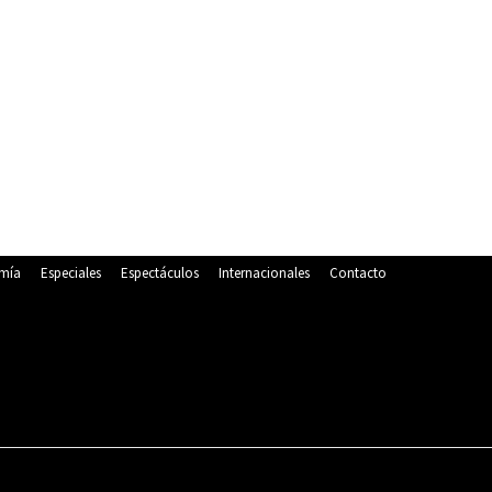
mía
Especiales
Espectáculos
Internacionales
Contacto
POLITICA
DEPORTES
ECONOMÍA
ESPECIALES