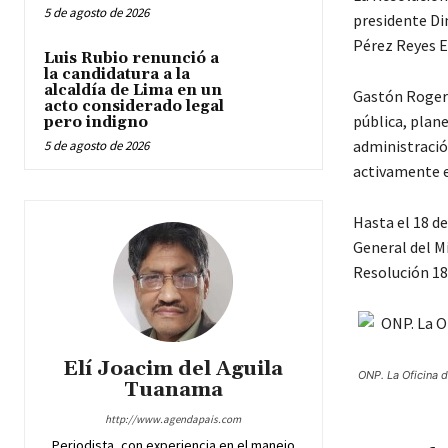
5 de agosto de 2026
presidente Di
Pérez Reyes E
Luis Rubio renunció a
la candidatura a la
alcaldía de Lima en un
Gastón Roger 
acto considerado legal
pública, plan
pero indigno
administración
5 de agosto de 2026
activamente e
Hasta el 18 d
General del Mi
Resolución 18
Elí Joacim del Aguila
ONP. La Oficina d
Tuanama
http://www.agendapais.com
Periodista, con experiencia en el manejo