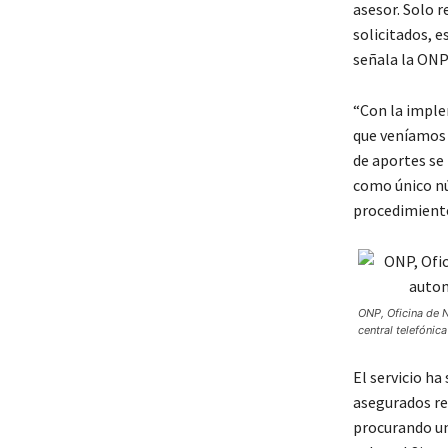
asesor. Solo r
solicitados, e
señala la ONP 
“Con la imple
que veníamos 
de aportes se
como único nú
procedimiento 
ONP, Oficina de N
central telefónic
El servicio ha
asegurados rec
procurando un 