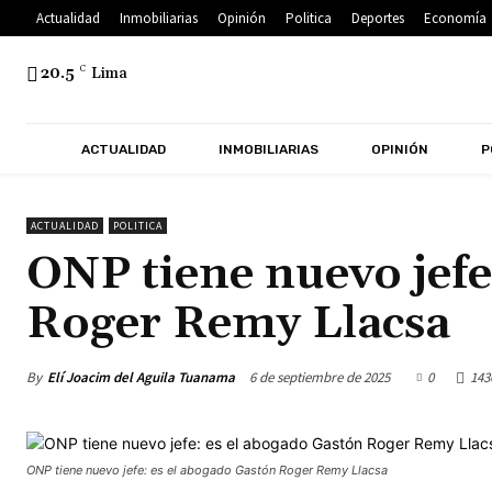
Actualidad
Inmobiliarias
Opinión
Politica
Deportes
Economía
20.5
C
Lima
ACTUALIDAD
INMOBILIARIAS
OPINIÓN
P
ACTUALIDAD
POLITICA
ONP tiene nuevo jefe
Roger Remy Llacsa
By
Elí Joacim del Aguila Tuanama
6 de septiembre de 2025
0
143
ONP tiene nuevo jefe: es el abogado Gastón Roger Remy Llacsa