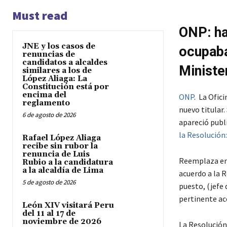
Must read
ONP: ha
JNE y los casos de
ocupaba
renuncias de
candidatos a alcaldes
Ministe
similares a los de
López Aliaga: La
Constitución está por
encima del
ONP
. La Ofic
reglamento
nuevo titular
6 de agosto de 2026
apareció publi
la Resolución:
Rafael López Aliaga
recibe sin rubor la
renuncia de Luis
Reemplaza en 
Rubio a la candidatura
a la alcaldía de Lima
acuerdo a la 
5 de agosto de 2026
puesto, (jefe 
pertinente ac
León XIV visitará Peru
del 11 al 17 de
noviembre de 2026
La Resolución