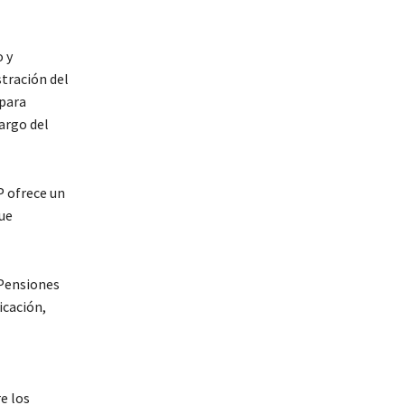
 y
stración del
 para
argo del
P ofrece un
ue
 Pensiones
icación,
e los