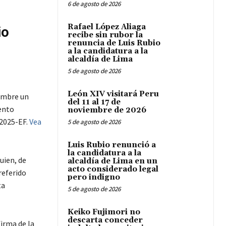
6 de agosto de 2026
Rafael López Aliaga
io
recibe sin rubor la
renuncia de Luis Rubio
a la candidatura a la
alcaldía de Lima
5 de agosto de 2026
León XIV visitará Peru
iembre un
del 11 al 17 de
ento
noviembre de 2026
-2025-EF.
Vea
5 de agosto de 2026
Luis Rubio renunció a
la candidatura a la
uien, de
alcaldía de Lima en un
acto considerado legal
referido
pero indigno
ta
5 de agosto de 2026
Keiko Fujimori no
descarta conceder
irma de la