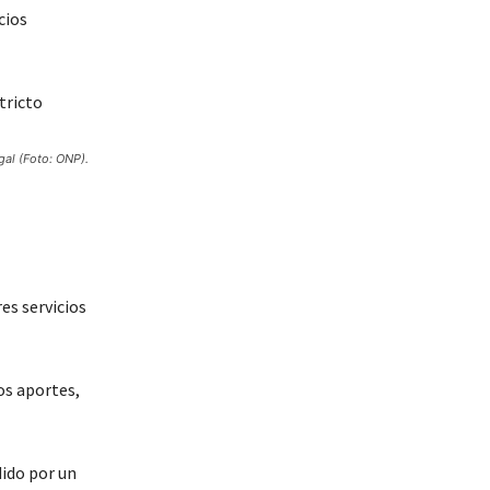
cios
gal (Foto: ONP).
es servicios
los aportes,
dido por un