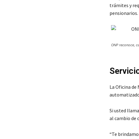
trámites y req
pensionarios.
ONP reconoce, cal
Servici
La Oficina de 
automatizados
Si usted llama
al cambio de c
“Te brindamos