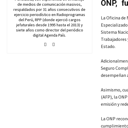
ONP, f
de medios de comunicación masivos,
respaldados por 31 años consecutivos de
ejercicio periodístico en Radioprogramas
La Oficina de
del Perú, RPP (donde ejerció cargos
Especializado 
jefaturales desde 1995 hasta el 2013) y
siete años como director del periódico
Sistema Nacio
digital Agenda País.
Trabajadores 
Estado.
Adicionalment
Seguro Comple
desempeñan ac
Asimismo, cua
(AFP), la ONP
emisión y re
La ONP reconoc
cumplimiento 