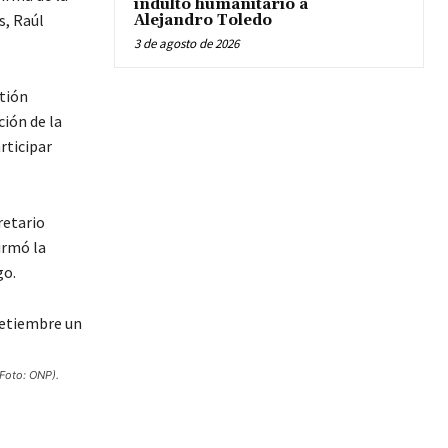
indulto humanitario a
s, Raúl
Alejandro Toledo
3 de agosto de 2026
tión
ión de la
rticipar
retario
irmó la
go.
(Foto: ONP).