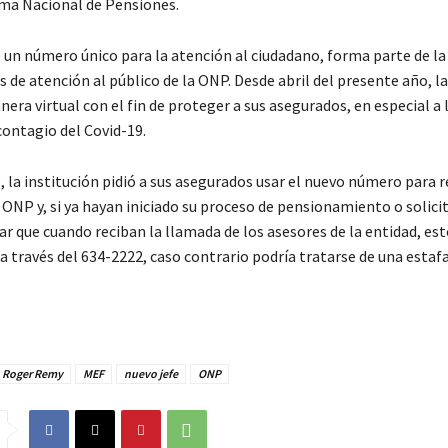
ema Nacional de Pensiones.
e un número único para la atención al ciudadano, forma parte de la
os de atención al público de la ONP. Desde abril del presente año, la
era virtual con el fin de proteger a sus asegurados, en especial a 
contagio del Covid-19.
, la institución pidió a sus asegurados usar el nuevo número para r
a ONP y, si ya hayan iniciado su proceso de pensionamiento o solici
icar que cuando reciban la llamada de los asesores de la entidad, es
 través del 634-2222, caso contrario podría tratarse de una estafa
 Roger Remy
MEF
nuevo jefe
ONP