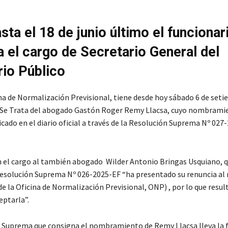
sta el 18 de junio último el funcionar
 el cargo de Secretario General del
rio Público
ina de Normalización Previsional, tiene desde hoy sábado 6 de set
. Se Trata del abogado Gastón Roger Remy Llacsa, cuyo nombrami
cado en el diario oficial a través de la Resolución Suprema Nº 027
el cargo al también abogado Wilder Antonio Bringas Usquiano, q
Resolución Suprema Nº 026-2025-EF “ha presentado su renuncia al 
de la Oficina de Normalización Previsional, ONP) , por lo que resul
eptarla”.
 Suprema que consigna el nombramiento de Remy Llacsa lleva la f