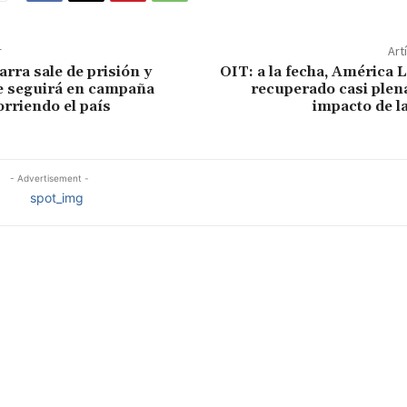
r
Art
rra sale de prisión y
OIT: a la fecha, América L
e seguirá en campaña
recuperado casi plen
orriendo el país
impacto de l
- Advertisement -