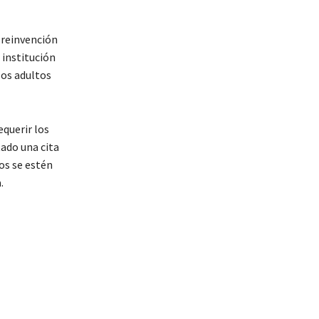
 reinvención
 institución
los adultos
equerir los
tado una cita
tos se estén
.