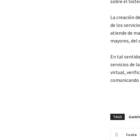
sobre el Sist
La creación d
de los servici
atiende de man
mayores, del 
En tal sentido
servicios de l
virtual, verif
comunicando a
TAGS
Gastón
Cuota