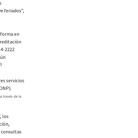
s
e feriados”,
 forma en
reditación
34-2222
gún
.
a través de la
, los
ción,
o consultas