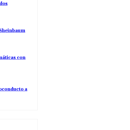
ados
a Sheinbaum
máticas con
voconducto a