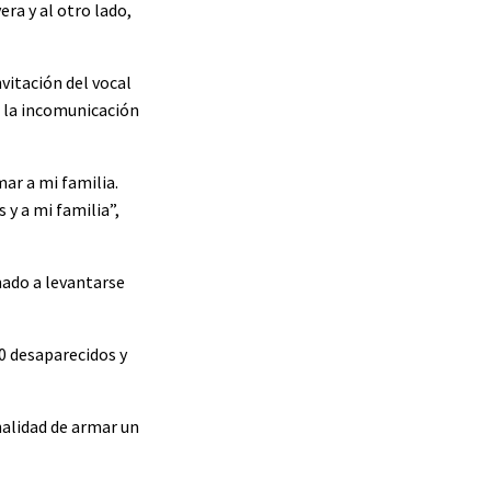
ra y al otro lado,
nvitación del vocal
r la incomunicación
ar a mi familia.
 y a mi familia”,
mado a levantarse
20 desaparecidos y
nalidad de armar un