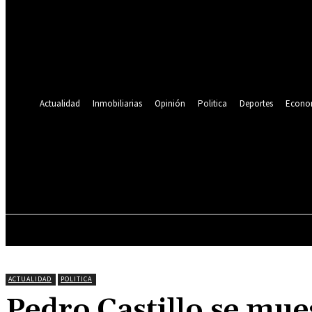
Se te ha enviado una contraseña por correo electrónico.
Recuperación de contraseña
Recupera tu contraseña
tu correo electrónico
Se te ha enviado una contraseña por correo electrónico.
Actualidad
Inmobiliarias
Opinión
Politica
Deportes
Econo
21.4
C
Lima
viernes, agosto 7, 2026
ACTUALIDAD
INMOBILIARIAS
OPINIÓN
ACTUALIDAD
POLITICA
Pedro Castillo se mue