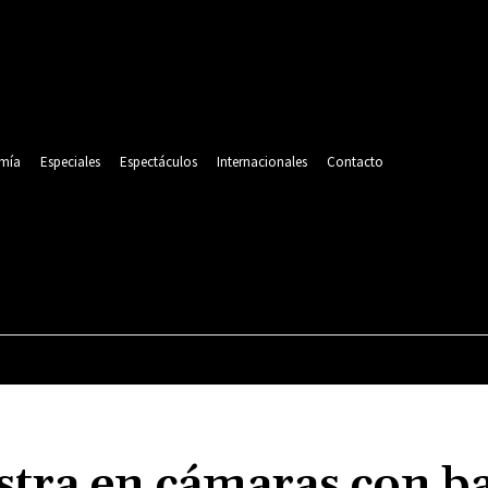
mía
Especiales
Espectáculos
Internacionales
Contacto
POLITICA
DEPORTES
ECONOMÍA
ESPECIALES
stra en cámaras con b