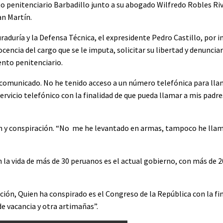
 penitenciario Barbadillo junto a su abogado Wilfredo Robles Rive
an Martín.
curaduría y la Defensa Técnica, el expresidente Pedro Castillo, por i
encia del cargo que se le imputa, solicitar su libertad y denuncia
ento penitenciario.
comunicado. No he tenido acceso a un número telefónica para llam
rvicio telefónico con la finalidad de que pueda llamar a mis padres
ón y conspiración. “No me he levantado en armas, tampoco he lla
n la vida de más de 30 peruanos es el actual gobierno, con más de 
ción, Quien ha conspirado es el Congreso de la República con la fi
de vacancia y otra artimañas”.