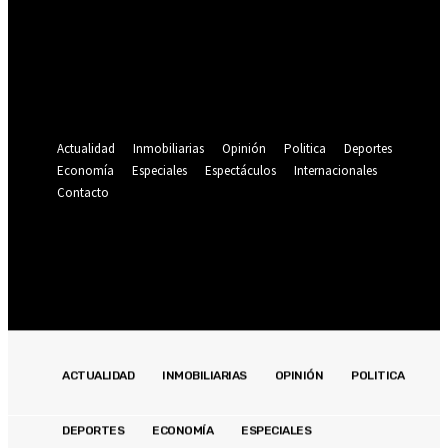
Se te ha enviado una contraseña por correo electrónico.
Recuperación de contraseña
Recupera tu contraseña
tu correo electrónico
Se te ha enviado una contraseña por correo electrónico.
Actualidad
Inmobiliarias
Opinión
Politica
Deportes
Economía
Especiales
Espectáculos
Internacionales
Contacto
Registrarse / Unirse
19.9
C
Lima
sábado, agosto 8, 2026
ACTUALIDAD
INMOBILIARIAS
OPINIÓN
POLITICA
DEPORTES
ECONOMÍA
ESPECIALES