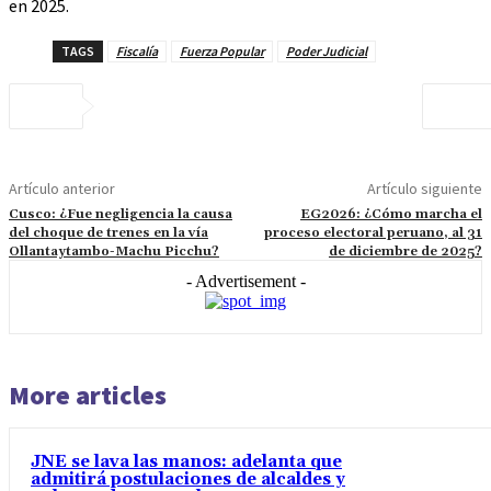
en 2025.
TAGS
Fiscalía
Fuerza Popular
Poder Judicial
Artículo anterior
Artículo siguiente
Cusco: ¿Fue negligencia la causa
EG2026: ¿Cómo marcha el
del choque de trenes en la vía
proceso electoral peruano, al 31
Ollantaytambo-Machu Picchu?
de diciembre de 2025?
- Advertisement -
More articles
JNE se lava las manos: adelanta que
admitirá postulaciones de alcaldes y