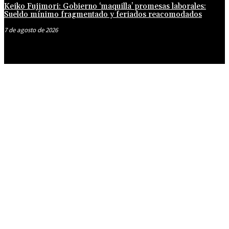
Keiko Fujimori: Gobierno ‘maquilla’ promesas laborales:
Sueldo mínimo fragmentado y feriados reacomodados
7 de agosto de 2026