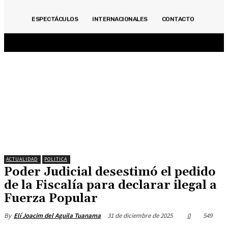
ACTUALIDAD
INMOBILIARIAS
OPINIÓN
POLITICA
DEPORTES
ECONOMÍA
ESPECTÁCULOS
INTERNACIONALES
CONTACTO
ESPECIALES
ESPECTÁCULOS
INTERNACIONALES
CONTACTO
ACTUALIDAD
POLITICA
Poder Judicial desestimó el pedido
de la Fiscalía para declarar ilegal a
Fuerza Popular
31 de diciembre de 2025
0
549
By
Elí Joacim del Aguila Tuanama