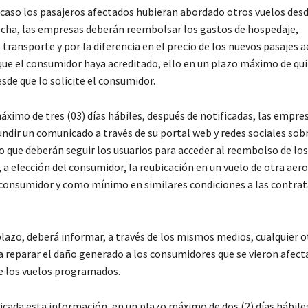
caso los pasajeros afectados hubieran abordado otros vuelos desde
fecha, las empresas deberán reembolsar los gastos de hospedaje,
transporte y por la diferencia en el precio de los nuevos pasajes 
ue el consumidor haya acreditado, ello en un plazo máximo de quin
sde que lo solicite el consumidor.
áximo de tres (03) días hábiles, después de notificadas, las empr
undir un comunicado a través de su portal web y redes sociales sobr
 que deberán seguir los usuarios para acceder al reembolso de los
a elección del consumidor, la reubicación en un vuelo de otra aero
 consumidor y como mínimo en similares condiciones a las contra
lazo, deberá informar, a través de los mismos medios, cualquier 
a reparar el daño generado a los consumidores que se vieron afect
e los vuelos programados.
icada esta información, en un plazo máximo de dos (2) días hábile