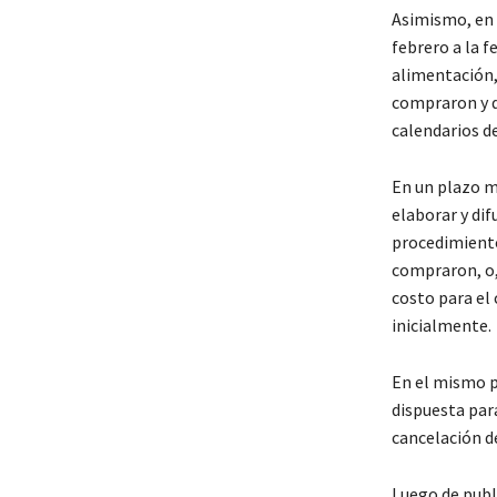
Asimismo, en 
febrero a la 
alimentación, 
compraron y q
calendarios de
En un plazo m
elaborar y dif
procedimiento
compraron, o, 
costo para el
inicialmente.
En el mismo p
dispuesta par
cancelación d
Luego de publ