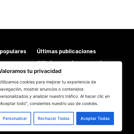
 populares
Últimas publicaciones
JNE y los casos de renuncias de
3921
candidatos a alcaldes similares a
Valoramos tu privacidad
2018
los de López Aliaga: La
Constitución está por encima del
619
Utilizamos cookies para mejorar tu experiencia de
reglamento
577
navegación, mostrar anuncios o contenidos
6 de agosto de 2026
559
personalizados y analizar nuestro tráfico. Al hacer clic en
534
Rafael López Aliaga recibe sin
"Aceptar todo", consientes nuestro uso de cookies.
rubor la renuncia de Luis Rubio
a la candidatura a la alcaldía de
Lima
Personalizar
Rechazar Todas
Aceptar Todas
5 de agosto de 2026