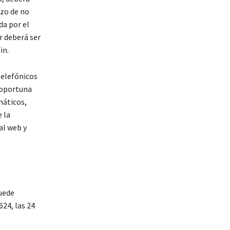
azo de no
da por el
r deberá ser
in.
elefónicos
 oportuna
máticos,
 la
al web y
puede
24, las 24