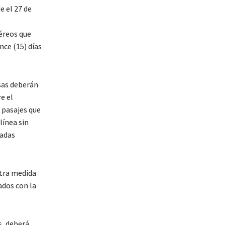
 el 27 de
aéreos que
ce (15) días
esas deberán
e el
 pasajes que
línea sin
tadas
otra medida
ados con la
s, deberá