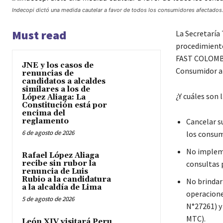
Indecopi dictó una medida cautelar a favor de todos los consumidores afectados. 
Must read
La Secretaría
procedimiento
FAST COLOMBIA
JNE y los casos de
Consumidor al
renuncias de
candidatos a alcaldes
similares a los de
¿Y cuáles son 
López Aliaga: La
Constitución está por
encima del
reglamento
Cancelar s
6 de agosto de 2026
los consum
No implem
Rafael López Aliaga
recibe sin rubor la
consultas 
renuncia de Luis
Rubio a la candidatura
No brindar
a la alcaldía de Lima
operaciones
5 de agosto de 2026
N°27261) y
MTC).
León XIV visitará Peru