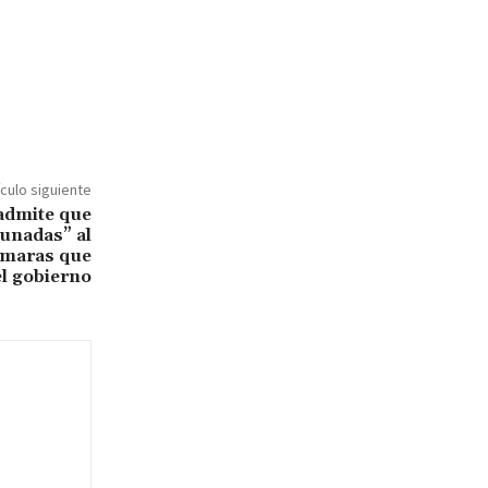
ículo siguiente
admite que
tunadas” al
imaras que
el gobierno