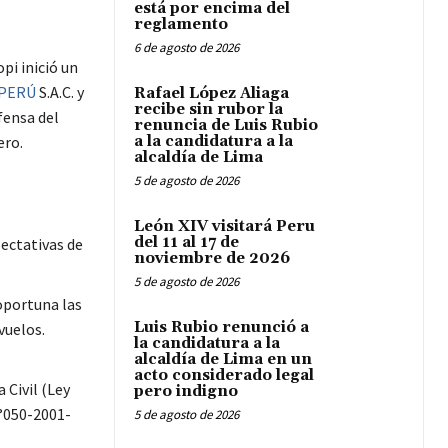
está por encima del
reglamento
6 de agosto de 2026
pi inició un
 PERÚ
S.A.C. y
Rafael López Aliaga
recibe sin rubor la
fensa del
renuncia de Luis Rubio
ero.
a la candidatura a la
alcaldía de Lima
5 de agosto de 2026
León XIV visitará Peru
del 11 al 17 de
pectativas de
noviembre de 2026
5 de agosto de 2026
portuna las
Luis Rubio renunció a
vuelos.
la candidatura a la
alcaldía de Lima en un
s
acto considerado legal
 Civil (Ley
pero indigno
N°050-2001-
5 de agosto de 2026