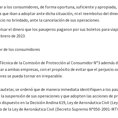
r a los consumidores, de forma oportuna, suficiente y apropiada,
s que iban a adoptar ante dicha situación, ni el reembolso del din
icio no brindado, ante la cancelación de sus operaciones.
sar el dinero que los pasajeros pagaron por sus boletos para viaja
ebrero de 2023.
or de los consumidores
 Técnica de la Comisión de Protección al Consumidor N°3 además d
ar a ambas empresas, con el propósito de evitar que el perjuicio 
res se pueda tornar en irreparable.
cautelar, se ordenó que de manera inmediata identifiquen a los pa
 la suspensión de sus operaciones y que adopten las acciones de p
 dispuesto en la Decisión Andina 619, Ley de Aeronáutica Civil (Ley
 de la Ley de Aeronáutica Civil (Decreto Supremo N°050-2001-MTC