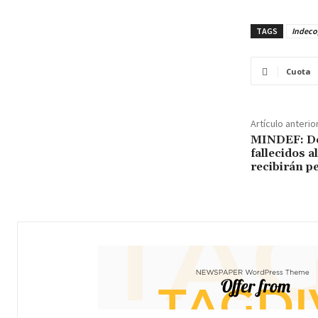
TAGS
Indecop
Cuota
Artículo anterio
MINDEF: De
fallecidos a
recibirán pe