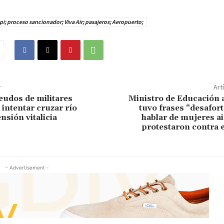
i; proceso sancionador; Viva Air; pasajeros; Aeropuerto;
r
Art
udos de militares
Ministro de Educación 
l intentar cruzar río
tuvo frases “desafor
nsión vitalicia
hablar de mujeres a
protestaron contra 
- Advertisement -