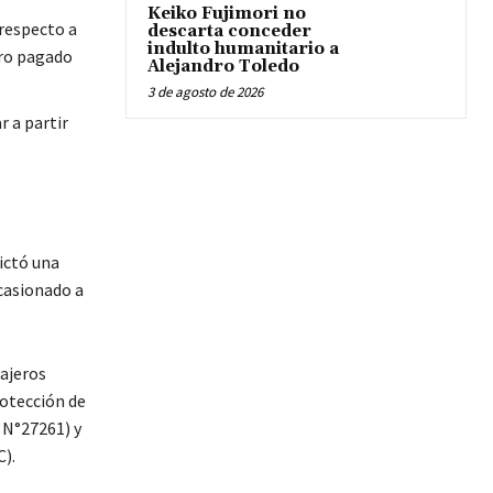
Keiko Fujimori no
 respecto a
descarta conceder
indulto humanitario a
ero pagado
Alejandro Toledo
3 de agosto de 2026
r a partir
ictó una
ocasionado a
sajeros
rotección de
 N°27261) y
).