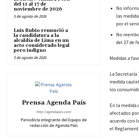
del 11 al 17 de
No informa
noviembre de 2026
las medida
5 de agosto de 2026
por el serv
Luis Rubio renunció a
No reembol
la candidatura a la
alcaldía de Lima en un
del 27 de f
acto considerado legal
pero indigno
5 de agosto de 2026
Medidas a fav
La Secretaría
medida cautel
los consumido
Prensa Agenda País
En la medida 
http://agendapais.com/
afectados por
Periodista integrante del Equipo de
acuerdo con lo
redacción de Agenda País
el Reglamento