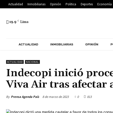
Actualidad
Inmobiliarias
Opinión
Politica
Deportes
Economía
19.9
C
Lima
ACTUALIDAD
INMOBILIARIAS
OPINIÓN
P
ACTUALIDAD
NACIONAL
Indecopi inició proc
Viva Air tras afectar 
By
Prensa Agenda País
8 de marzo de 2023
0
813