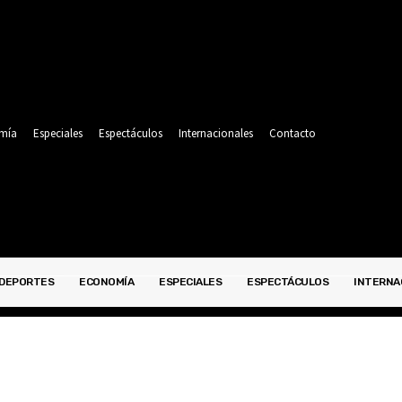
mía
Especiales
Espectáculos
Internacionales
Contacto
DEPORTES
ECONOMÍA
ESPECIALES
ESPECTÁCULOS
INTERNA
POLITICA
DEPORTES
ECONOMÍA
ESPECIALES