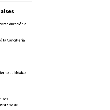
países
 corta duración a
ó la Cancillería
bierno de México
misos
nisterio de