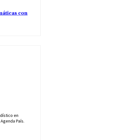
máticas con
dístico en
 Agenda País.