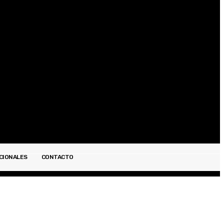
Registrarse / Unirse
CIONALES
CONTACTO
ESPECTÁCULOS
INTERNACIONALES
CONTACTO