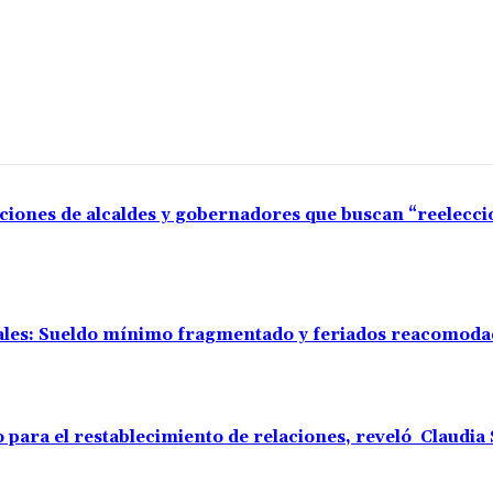
aciones de alcaldes y gobernadores que buscan “reelecc
rales: Sueldo mínimo fragmentado y feriados reacomod
o para el restablecimiento de relaciones, reveló Claudi