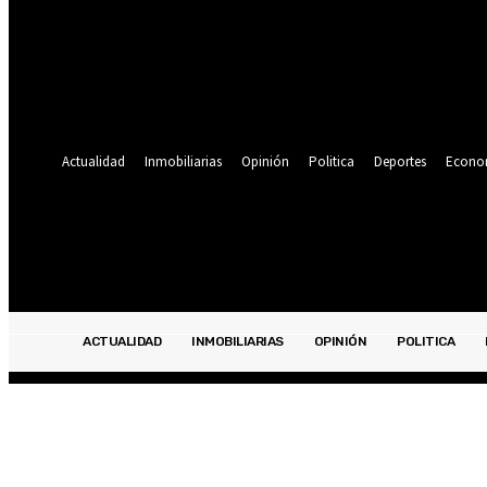
Se te ha enviado una contraseña por correo electrónico.
Recuperación de contraseña
Recupera tu contraseña
tu correo electrónico
Se te ha enviado una contraseña por correo electrónico.
Actualidad
Inmobiliarias
Opinión
Politica
Deportes
Econo
19.9
C
Lima
sábado, agosto 8, 2026
ACTUALIDAD
INMOBILIARIAS
OPINIÓN
POLITICA
ACTUALIDAD
INMOBILIARIAS
OPINIÓN