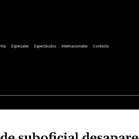
mía
Especiales
Espectáculos
Internacionales
Contacto
POLITICA
DEPORTES
ECONOMÍA
ESPECIALES
de suboficial desapare