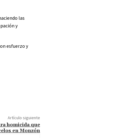
haciendo las
ipación y
con esfuerzo y
Artículo siguiente
ara homicida que
 celos en Monzón