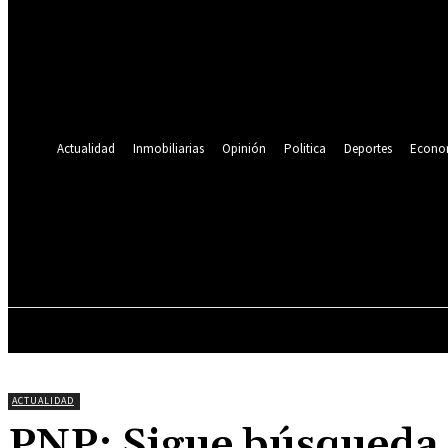
Se te ha enviado una contraseña por correo electrónico.
Recuperación de contraseña
Recupera tu contraseña
tu correo electrónico
Se te ha enviado una contraseña por correo electrónico.
Actualidad
Inmobiliarias
Opinión
Politica
Deportes
Econo
19.9
C
Lima
jueves, agosto 6, 2026
ACTUALIDAD
INMOBILIARIAS
OPINIÓN
ACTUALIDAD
PNP: Sigue búsqueda 