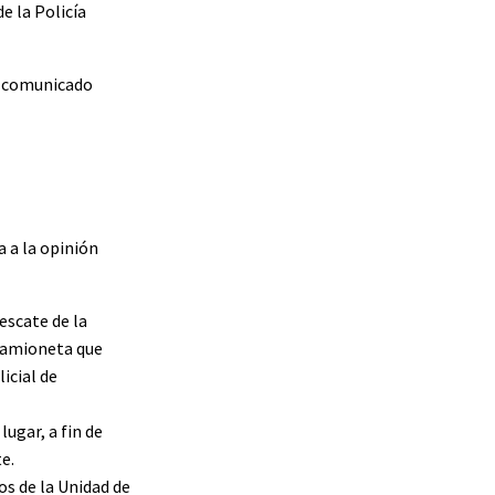
e la Policía
l comunicado
a a la opinión
escate de la
 camioneta que
icial de
ugar, a fin de
e.
os de la Unidad de