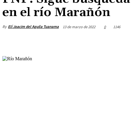
en el río Marañón
By
Elí Joacim del Aguila Tuanama
13 de marzo de 2022
0
1146