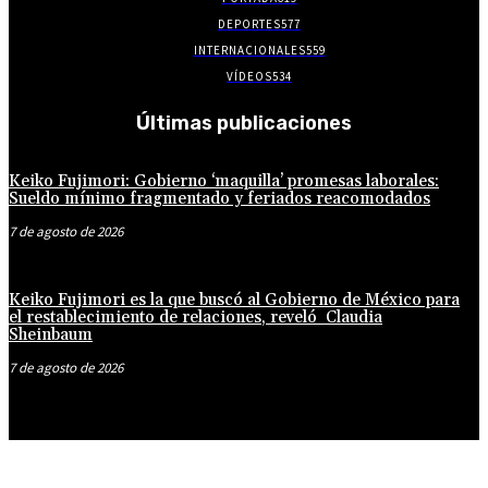
DEPORTES
577
INTERNACIONALES
559
VÍDEOS
534
Últimas publicaciones
Keiko Fujimori: Gobierno ‘maquilla’ promesas laborales:
Sueldo mínimo fragmentado y feriados reacomodados
7 de agosto de 2026
Keiko Fujimori es la que buscó al Gobierno de México para
el restablecimiento de relaciones, reveló Claudia
Sheinbaum
7 de agosto de 2026