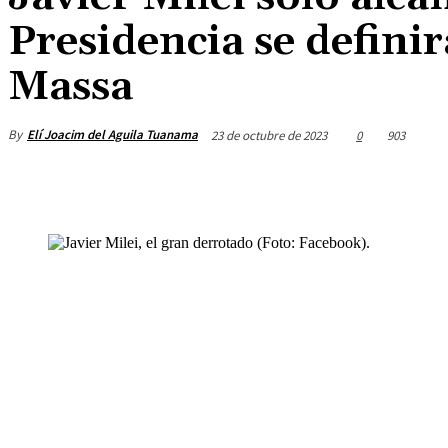
Presidencia se defini
Massa
By
Elí Joacim del Aguila Tuanama
23 de octubre de 2023
0
903