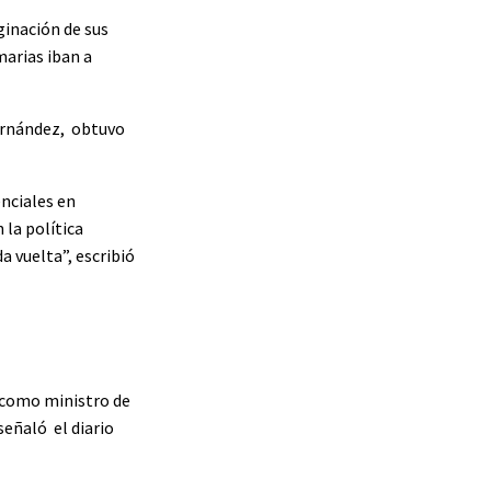
ginación de sus
marias iban a
Fernández, obtuvo
nciales en
 la política
 vuelta”, escribió
e como ministro de
eñaló el diario