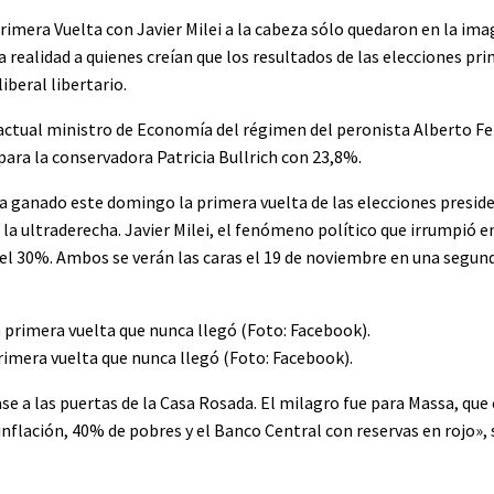
 Primera Vuelta con Javier Milei a la cabeza sólo quedaron en la ima
realidad a quienes creían que los resultados de las elecciones pri
iberal libertario.
a, actual ministro de Economía del régimen del peronista Alberto 
 para la conservadora Patricia Bullrich con 23,8%.
a ganado este domingo la primera vuelta de las elecciones preside
la ultraderecha. Javier Milei, el fenómeno político que irrumpió en
 30%. Ambos se verán las caras el 19 de noviembre en una segunda
primera vuelta que nunca llegó (Foto: Facebook).
jase a las puertas de la Casa Rosada. El milagro fue para Massa, qu
lación, 40% de pobres y el Banco Central con reservas en rojo», s