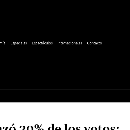
mía
Especiales
Espectáculos
Internacionales
Contacto
POLITICA
DEPORTES
ECONOMÍA
ESPECIALES
nzó 30% de los votos: