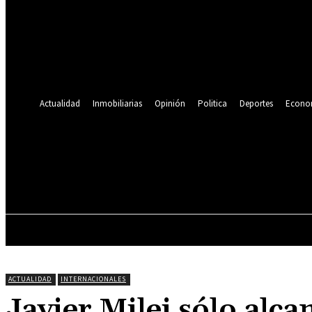
Se te ha enviado una contraseña por correo electrónico.
Recuperación de contraseña
Recupera tu contraseña
tu correo electrónico
Se te ha enviado una contraseña por correo electrónico.
Actualidad
Inmobiliarias
Opinión
Politica
Deportes
Econo
19.9
C
Lima
jueves, agosto 6, 2026
ACTUALIDAD
INMOBILIARIAS
OPINIÓN
ACTUALIDAD
INTERNACIONALES
Javier Milei sólo alca