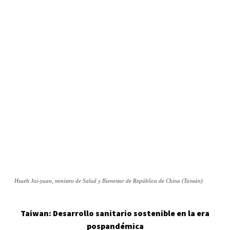
Hsueh Jui-yuan, ministro de Salud y Bienestar de República de China (Taiwán)
Taiwan: Desarrollo sanitario sostenible en la era
pospandémica