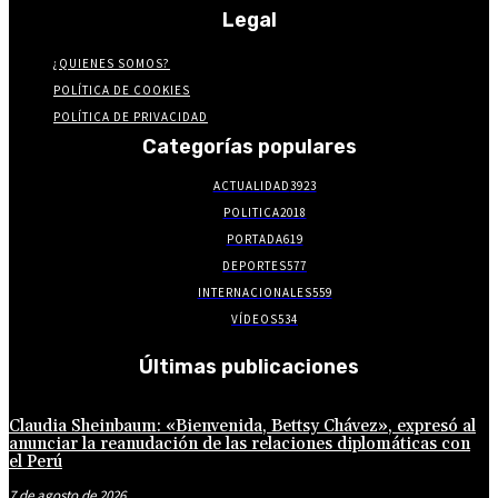
Legal
¿QUIENES SOMOS?
POLÍTICA DE COOKIES
POLÍTICA DE PRIVACIDAD
Categorías populares
ACTUALIDAD
3923
POLITICA
2018
PORTADA
619
DEPORTES
577
INTERNACIONALES
559
VÍDEOS
534
Últimas publicaciones
Claudia Sheinbaum: «Bienvenida, Bettsy Chávez», expresó al
anunciar la reanudación de las relaciones diplomáticas con
el Perú
7 de agosto de 2026