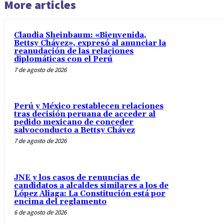
More articles
Claudia Sheinbaum: «Bienvenida,
Bettsy Chávez», expresó al anunciar la
reanudación de las relaciones
diplomáticas con el Perú
7 de agosto de 2026
Perú y México restablecen relaciones
tras decisión peruana de acceder al
pedido mexicano de conceder
salvoconducto a Bettsy Chávez
7 de agosto de 2026
JNE y los casos de renuncias de
candidatos a alcaldes similares a los de
López Aliaga: La Constitución está por
encima del reglamento
6 de agosto de 2026