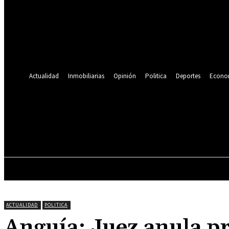
Se te ha enviado una contraseña por correo electrónico.
Recuperación de contraseña
Recupera tu contraseña
tu correo electrónico
Se te ha enviado una contraseña por correo electrónico.
Actualidad
Inmobiliarias
Opinión
Politica
Deportes
Econo
20.5
C
Lima
viernes, agosto 7, 2026
ACTUALIDAD
INMOBILIARIAS
OPINIÓN
ACTUALIDAD
POLITICA
Anguía: Juez anula pr