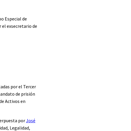
po Especial de
r el exsecretario de
adas por el Tercer
mandato de prisión
de Activos en
terpuesta por
José
dad, Legalidad,