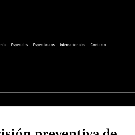
mía
Especiales
Espectáculos
Internacionales
Contacto
POLITICA
DEPORTES
ECONOMÍA
ESPECIALES
isión preventiva de